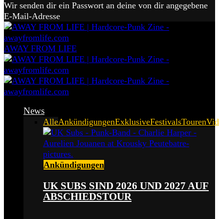
Wir senden dir ein Passwort an deine von dir angegebene
E-Mail-Adresse
AWAY FROM LIFE
News
Alle
Ankündigungen
Exklusive
Festivals
Touren
Vid
Ankündigungen
UK SUBS SIND 2026 UND 2027 AUF
ABSCHIEDSTOUR