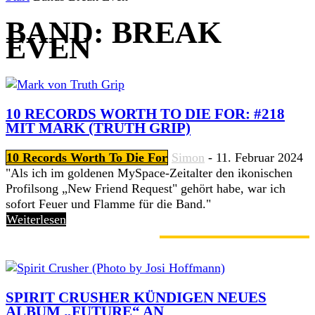
BAND: BREAK
EVEN
10 RECORDS WORTH TO DIE FOR: #218
MIT MARK (TRUTH GRIP)
10 Records Worth To Die For
Simon
-
11. Februar 2024
"Als ich im goldenen MySpace-Zeitalter den ikonischen
Profilsong „New Friend Request" gehört habe, war ich
sofort Feuer und Flamme für die Band."
Weiterlesen
GERADE ANGESAGT
SPIRIT CRUSHER KÜNDIGEN NEUES
ALBUM „FUTURE“ AN