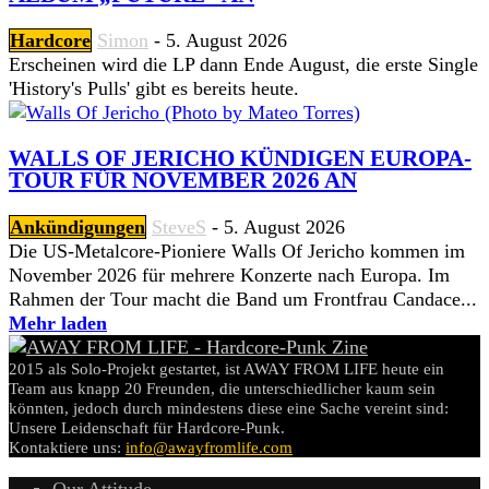
Hardcore
Simon
-
5. August 2026
Erscheinen wird die LP dann Ende August, die erste Single
'History's Pulls' gibt es bereits heute.
WALLS OF JERICHO KÜNDIGEN EUROPA-
TOUR FÜR NOVEMBER 2026 AN
Ankündigungen
SteveS
-
5. August 2026
Die US-Metalcore-Pioniere Walls Of Jericho kommen im
November 2026 für mehrere Konzerte nach Europa. Im
Rahmen der Tour macht die Band um Frontfrau Candace...
Mehr laden
2015 als Solo-Projekt gestartet, ist AWAY FROM LIFE heute ein
Team aus knapp 20 Freunden, die unterschiedlicher kaum sein
könnten, jedoch durch mindestens diese eine Sache vereint sind:
Unsere Leidenschaft für Hardcore-Punk.
Kontaktiere uns:
info@awayfromlife.com
Our Attitude