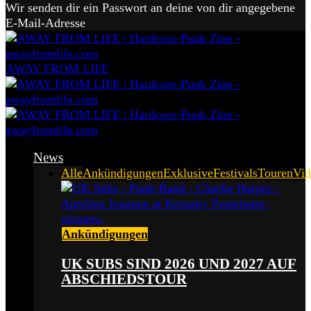
Wir senden dir ein Passwort an deine von dir angegebene
E-Mail-Adresse
AWAY FROM LIFE
News
Alle
Ankündigungen
Exklusive
Festivals
Touren
Vid
Ankündigungen
UK SUBS SIND 2026 UND 2027 AUF
ABSCHIEDSTOUR