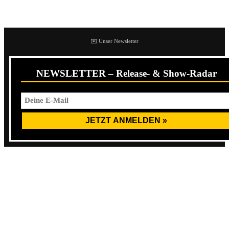
Wie, wo, was, wer?
✉️ Unser Newsletter
NEWSLETTER – Release- & Show-Radar
Und dann machte es Klick:
Fights and Fires
sind zurück.
Eine Band, mit der ich unglaublich viele persönliche
Erinnerungen verbinde. Kaputte Vans, Kebabs,
verschwitzte Shows, Skateboards im Pit und völliges