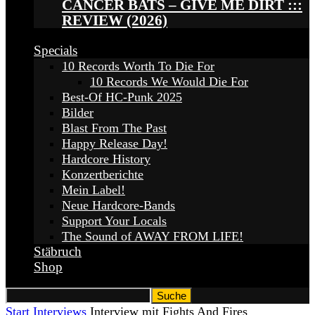
CANCER BATS – GIVE ME DIRT :::
REVIEW (2026)
Specials
10 Records Worth To Die For
10 Records We Would Die For
Best-Of HC-Punk 2025
Bilder
Blast From The Past
Happy Release Day!
Hardcore History
Konzertberichte
Mein Label!
Neue Hardcore-Bands
Support Your Locals
The Sound of AWAY FROM LIFE!
Stäbruch
Shop
Start
Interviews
Interview mit Fights And Fires