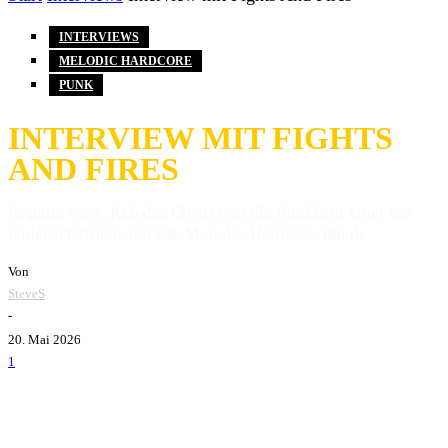
INTERVIEWS
MELODIC HARDCORE
PUNK
INTERVIEW MIT FIGHTS
AND FIRES
Kaputte Vans, Kebabs, Chaos und die Rückkehr einer der
leidenschaftlichsten UK-Melodic-Hardcore-Bands.
Von
SteveS
-
20. Mai 2026
1