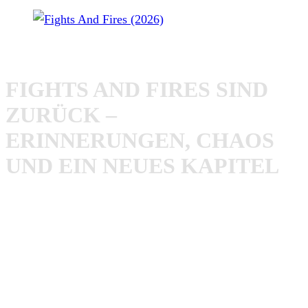
Fights And Fires (2026)
FIGHTS AND FIRES SIND
ZURÜCK –
ERINNERUNGEN, CHAOS
UND EIN NEUES KAPITEL
Da glaubte ich es erst nicht, als Phil mich anschrieb:
„Hey, machst du noch Shows? Oder kennst du jemanden,
der eine Show in Luxemburg mit uns machen würde? Wir
haben einen Tag frei und Luxemburg würde perfekt
passen…“