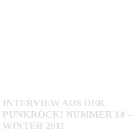
oder Energie verloren haben.
Die Shows sind immer noch intensiv. Vielleicht haben wir
inzwischen einfach gelernt, dieses Chaos etwas besser zu
kontrollieren und gezielter in die Musik zu lenken.
AFL: Wir sehen uns auf Tour. Ich kann ehrlich gesagt
kaum erwarten, euch endlich wieder live zu sehen.
Danke für das Interview.
Phil: Danke dir. Bis bald.
INTERVIEW AUS DER
PUNKROCK! NUMMER 14 –
WINTER 2011