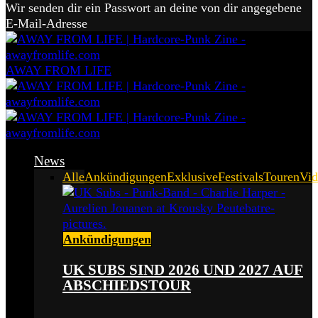
Wir senden dir ein Passwort an deine von dir angegebene
E-Mail-Adresse
AWAY FROM LIFE
News
Alle
Ankündigungen
Exklusive
Festivals
Touren
Vid
Ankündigungen
UK SUBS SIND 2026 UND 2027 AUF
ABSCHIEDSTOUR