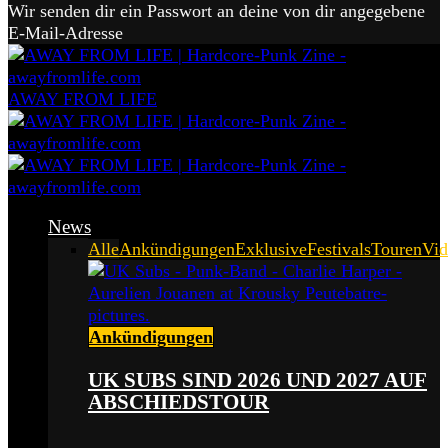
Wir senden dir ein Passwort an deine von dir angegebene
E-Mail-Adresse
AWAY FROM LIFE
News
Alle
Ankündigungen
Exklusive
Festivals
Touren
Vid
Ankündigungen
UK SUBS SIND 2026 UND 2027 AUF
ABSCHIEDSTOUR