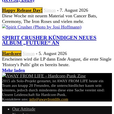
Happy Release Day!
Simon
-
7. August 2026
Diese Woche mit neuem Material von Cancer Bats,
Ceremony, The Iron Roses und vielen mehr.
SPIRIT CRUSHER KÜNDIGEN NEUES
ALBUM „FUTURE“ AN
Hardcore
Simon
-
5. August 2026
Erscheinen wird die LP dann Ende August, die erste Single
'History's Pulls' gibt es bereits heute.
Mehr laden
2015 als Solo-Projekt gestartet, ist AWAY FROM LIFE heute ein
Team aus knapp 20 Freunden, die unterschiedlicher kaum sein
könnten, jedoch durch mindestens diese eine Sache vereint sind:
Unsere Leidenschaft für Hardcore-Punk.
Kontaktiere uns:
info@awayfromlife.com
Our Attitude