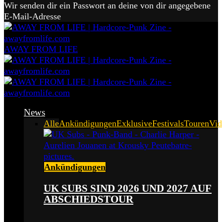
Wir senden dir ein Passwort an deine von dir angegebene
E-Mail-Adresse
AWAY FROM LIFE
News
Alle
Ankündigungen
Exklusive
Festivals
Touren
Vid
Ankündigungen
UK SUBS SIND 2026 UND 2027 AUF
ABSCHIEDSTOUR