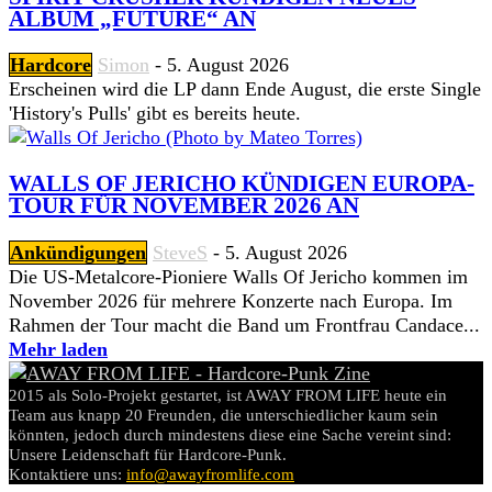
ALBUM „FUTURE“ AN
Hardcore
Simon
-
5. August 2026
Erscheinen wird die LP dann Ende August, die erste Single
'History's Pulls' gibt es bereits heute.
WALLS OF JERICHO KÜNDIGEN EUROPA-
TOUR FÜR NOVEMBER 2026 AN
Ankündigungen
SteveS
-
5. August 2026
Die US-Metalcore-Pioniere Walls Of Jericho kommen im
November 2026 für mehrere Konzerte nach Europa. Im
Rahmen der Tour macht die Band um Frontfrau Candace...
Mehr laden
2015 als Solo-Projekt gestartet, ist AWAY FROM LIFE heute ein
Team aus knapp 20 Freunden, die unterschiedlicher kaum sein
könnten, jedoch durch mindestens diese eine Sache vereint sind:
Unsere Leidenschaft für Hardcore-Punk.
Kontaktiere uns:
info@awayfromlife.com