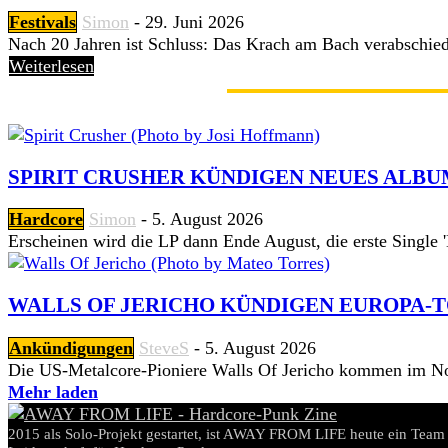
Festivals
Simon
-
29. Juni 2026
Nach 20 Jahren ist Schluss: Das Krach am Bach verabschiedet
Weiterlesen
GERADE ANGESAGT
SPIRIT CRUSHER KÜNDIGEN NEUES ALBU
Hardcore
Simon
-
5. August 2026
Erscheinen wird die LP dann Ende August, die erste Single 'Hi
WALLS OF JERICHO KÜNDIGEN EUROPA-T
Ankündigungen
SteveS
-
5. August 2026
Die US-Metalcore-Pioniere Walls Of Jericho kommen im No
Mehr laden
2015 als Solo-Projekt gestartet, ist AWAY FROM LIFE heute ein Team 