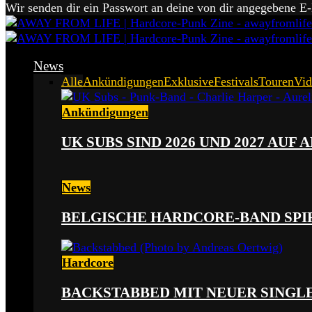
Wir senden dir ein Passwort an deine von dir angegebene E
News
Alle
Ankündigungen
Exklusive
Festivals
Touren
Vid
Ankündigungen
UK SUBS SIND 2026 UND 2027 AUF
News
BELGISCHE HARDCORE-BAND SPI
Hardcore
BACKSTABBED MIT NEUER SINGLE