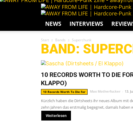
NEWS
INTERVIEWS
REVIEW
Start
Bands
Superchunk
BAND: SUPER
10 RECORDS WORTH TO DIE FOR
KLAPPO)
Max Motherfucker
-
13. J
10 Records Worth To Die For
Kürzlich haben die Dirtsheets ihr neues Album mit de
zehn Jahren das erstmalig begegnet, damals haben wi
Weiterlesen