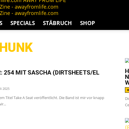
AWAY FROM LIFE
S
SPECIALS
STÄBRUCH
SHOP
CHUNK
G
H
: 254 MIT SASCHA (DIRTSHEETS/EL
N
W
uli 2025
H
m Titel Take A Seat veröffentlicht. Die Band ist mir vor knapp
Di
r...
Ce