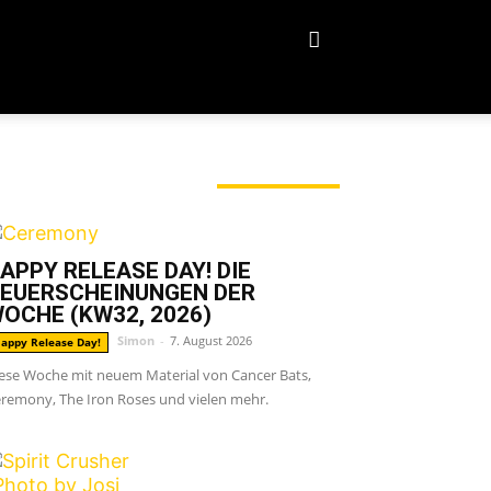
ERADE ANGESAGT
APPY RELEASE DAY! DIE
EUERSCHEINUNGEN DER
OCHE (KW32, 2026)
Simon
-
7. August 2026
appy Release Day!
ese Woche mit neuem Material von Cancer Bats,
remony, The Iron Roses und vielen mehr.