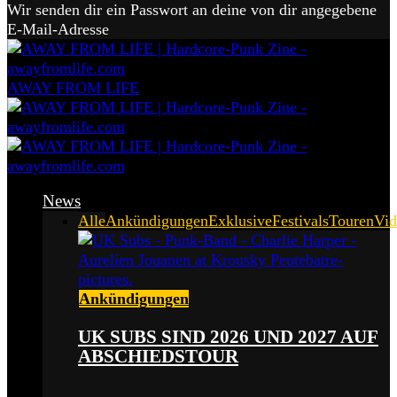
Wir senden dir ein Passwort an deine von dir angegebene
E-Mail-Adresse
AWAY FROM LIFE
News
Alle
Ankündigungen
Exklusive
Festivals
Touren
Vid
Ankündigungen
UK SUBS SIND 2026 UND 2027 AUF
ABSCHIEDSTOUR