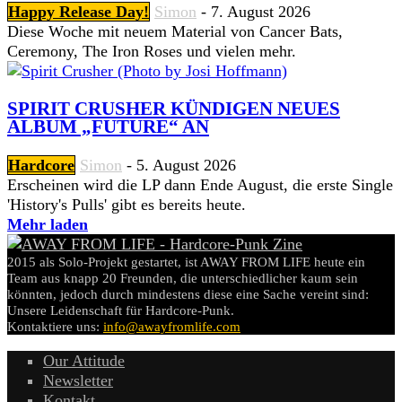
Happy Release Day!
Simon
-
7. August 2026
Diese Woche mit neuem Material von Cancer Bats,
Ceremony, The Iron Roses und vielen mehr.
SPIRIT CRUSHER KÜNDIGEN NEUES
ALBUM „FUTURE“ AN
Hardcore
Simon
-
5. August 2026
Erscheinen wird die LP dann Ende August, die erste Single
'History's Pulls' gibt es bereits heute.
Mehr laden
2015 als Solo-Projekt gestartet, ist AWAY FROM LIFE heute ein
Team aus knapp 20 Freunden, die unterschiedlicher kaum sein
könnten, jedoch durch mindestens diese eine Sache vereint sind:
Unsere Leidenschaft für Hardcore-Punk.
Kontaktiere uns:
info@awayfromlife.com
Our Attitude
Newsletter
Kontakt