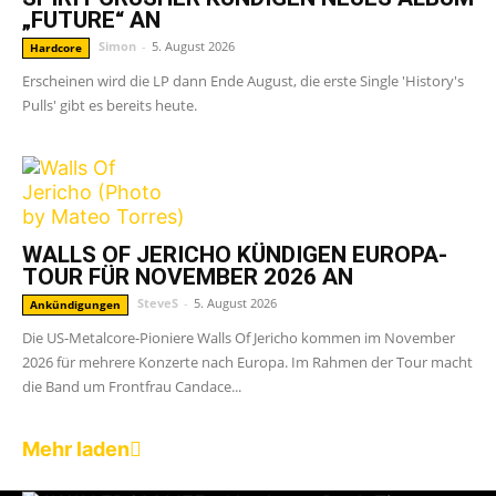
„FUTURE“ AN
Simon
-
5. August 2026
Hardcore
Erscheinen wird die LP dann Ende August, die erste Single 'History's
Pulls' gibt es bereits heute.
WALLS OF JERICHO KÜNDIGEN EUROPA-
TOUR FÜR NOVEMBER 2026 AN
SteveS
-
5. August 2026
Ankündigungen
Die US-Metalcore-Pioniere Walls Of Jericho kommen im November
2026 für mehrere Konzerte nach Europa. Im Rahmen der Tour macht
die Band um Frontfrau Candace...
Mehr laden