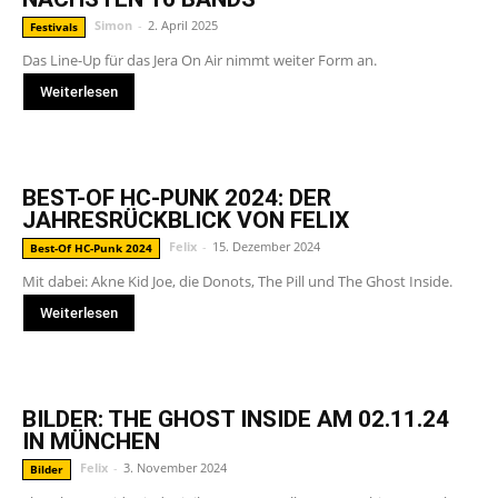
Simon
-
2. April 2025
Festivals
Das Line-Up für das Jera On Air nimmt weiter Form an.
Weiterlesen
BEST-OF HC-PUNK 2024: DER
JAHRESRÜCKBLICK VON FELIX
Felix
-
15. Dezember 2024
Best-Of HC-Punk 2024
Mit dabei: Akne Kid Joe, die Donots, The Pill und The Ghost Inside.
Weiterlesen
BILDER: THE GHOST INSIDE AM 02.11.24
IN MÜNCHEN
Felix
-
3. November 2024
Bilder