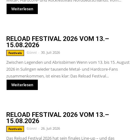
Metal-, Hardcore- und Rockfestivals Norddeutschlands. Vom...
Weiterlesen
RELOAD FESTIVAL 2026 VOM 13.–
15.08.2026
Günni
-
30. Juli 2026
Festivals
Zwischen Legenden und Abrissbirnen Wenn vom 13. bis 15. August
2026 in Sulingen wieder tausende Metal- und Hardcore-Fans
zusammenkommen, ist eines klar: Das Reload Festival...
Weiterlesen
RELOAD FESTIVAL 2026 VOM 13.–
15.08.2026
Günni
-
26. Juli 2026
Festivals
Das Reload Festival 2026 hat sein finales Line-up – und das