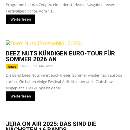
Programm hat das Zeug zu einer der stärksten Ausgaben unserer
Festivalgeschichte. Vom 13....
Weiterlesen
DEEZ NUTS KÜNDIGEN EURO-TOUR FÜR
SOMMER 2026 AN
Oliver
-
11. Mai 2026
News
Die Band Deez Nuts kehrt auch diesen Sommer wieder nach Europa
zurück. Sie haben einige Festival-Auftritte aber auch Clubshows
eingeplant. Die Gruppe ist daher...
Weiterlesen
JERA ON AIR 2025: DAS SIND DIE
NÄCHSTEN 16 BANDS