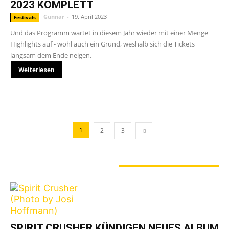
2023 KOMPLETT
Gunnar
-
19. April 2023
Festivals
Und das Programm wartet in diesem Jahr wieder mit einer Menge
Highlights auf - wohl auch ein Grund, weshalb sich die Tickets
langsam dem Ende neigen.
Weiterlesen
1
2
3
GERADE ANGESAGT
SPIRIT CRUSHER KÜNDIGEN NEUES ALBUM