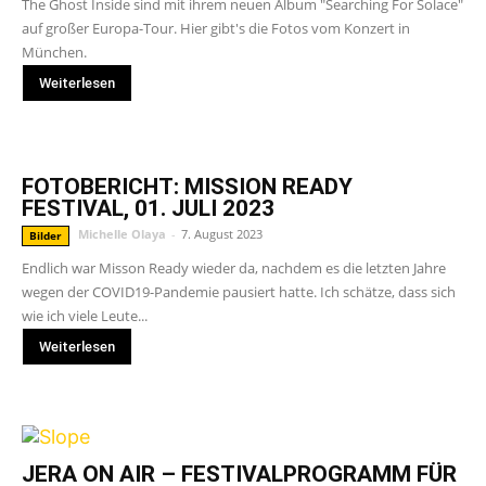
The Ghost Inside sind mit ihrem neuen Album "Searching For Solace"
auf großer Europa-Tour. Hier gibt's die Fotos vom Konzert in
München.
Weiterlesen
FOTOBERICHT: MISSION READY
FESTIVAL, 01. JULI 2023
Michelle Olaya
-
7. August 2023
Bilder
Endlich war Misson Ready wieder da, nachdem es die letzten Jahre
wegen der COVID19-Pandemie pausiert hatte. Ich schätze, dass sich
wie ich viele Leute...
Weiterlesen
JERA ON AIR – FESTIVALPROGRAMM FÜR