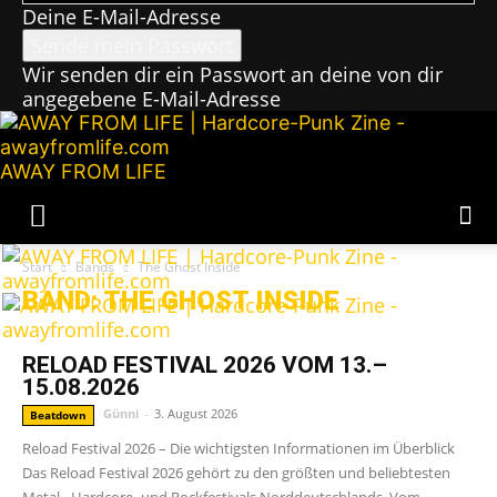
Deine E-Mail-Adresse
Wir senden dir ein Passwort an deine von dir
angegebene E-Mail-Adresse
AWAY FROM LIFE
Start
Bands
The Ghost Inside
BAND: THE GHOST INSIDE
RELOAD FESTIVAL 2026 VOM 13.–
15.08.2026
Günni
-
3. August 2026
Beatdown
Reload Festival 2026 – Die wichtigsten Informationen im Überblick
Das Reload Festival 2026 gehört zu den größten und beliebtesten