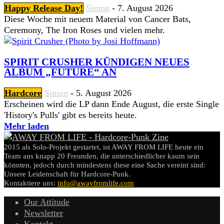
Happy Release Day!
Simon
-
7. August 2026
Diese Woche mit neuem Material von Cancer Bats,
Ceremony, The Iron Roses und vielen mehr.
SPIRIT CRUSHER KÜNDIGEN NEUES
ALBUM „FUTURE“ AN
Hardcore
Simon
-
5. August 2026
Erscheinen wird die LP dann Ende August, die erste Single
'History's Pulls' gibt es bereits heute.
Mehr laden
2015 als Solo-Projekt gestartet, ist AWAY FROM LIFE heute ein
Team aus knapp 20 Freunden, die unterschiedlicher kaum sein
könnten, jedoch durch mindestens diese eine Sache vereint sind:
Unsere Leidenschaft für Hardcore-Punk.
Kontaktiere uns:
info@awayfromlife.com
Our Attitude
Newsletter
Kontakt