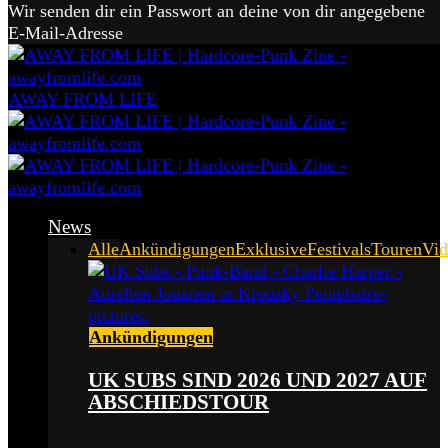
Wir senden dir ein Passwort an deine von dir angegebene
E-Mail-Adresse
AWAY FROM LIFE
News
Alle
Ankündigungen
Exklusive
Festivals
Touren
Vid
Ankündigungen
UK SUBS SIND 2026 UND 2027 AUF
ABSCHIEDSTOUR