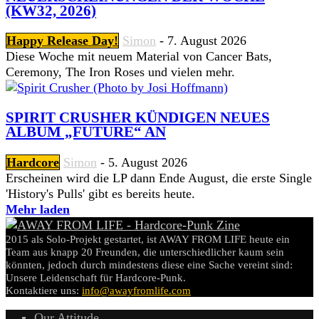
(KW32, 2026)
Happy Release Day!
Simon
-
7. August 2026
Diese Woche mit neuem Material von Cancer Bats,
Ceremony, The Iron Roses und vielen mehr.
SPIRIT CRUSHER KÜNDIGEN NEUES
ALBUM „FUTURE“ AN
Hardcore
Simon
-
5. August 2026
Erscheinen wird die LP dann Ende August, die erste Single
'History's Pulls' gibt es bereits heute.
Mehr laden
2015 als Solo-Projekt gestartet, ist AWAY FROM LIFE heute ein
Team aus knapp 20 Freunden, die unterschiedlicher kaum sein
könnten, jedoch durch mindestens diese eine Sache vereint sind:
Unsere Leidenschaft für Hardcore-Punk.
Kontaktiere uns:
info@awayfromlife.com
Our Attitude