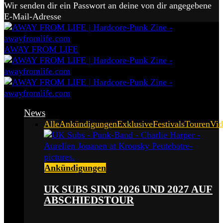
Wir senden dir ein Passwort an deine von dir angegebene
E-Mail-Adresse
AWAY FROM LIFE
News
Alle
Ankündigungen
Exklusive
Festivals
Touren
Vid
Ankündigungen
UK SUBS SIND 2026 UND 2027 AUF
ABSCHIEDSTOUR