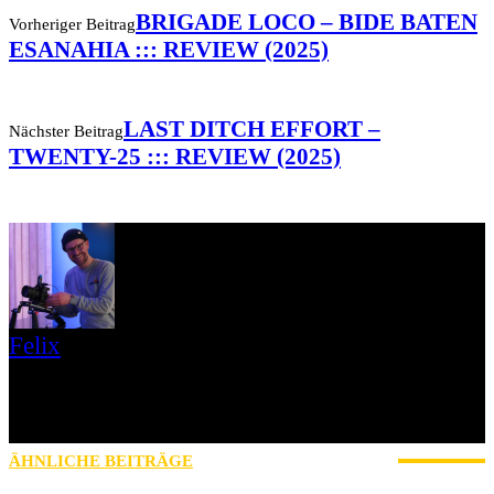
BRIGADE LOCO – BIDE BATEN
Vorheriger Beitrag
ESANAHIA ::: REVIEW (2025)
LAST DITCH EFFORT –
Nächster Beitrag
TWENTY-25 ::: REVIEW (2025)
Felix
Seit Anfang 2023 mache ich für AWAY FROM LIFE Fotos auf
Shows. Außerdem bin ich Teil des Orga-Teams vom SEEPOGO-
Festival. Musikalisch bin ich für alles zwischen The Ghost Inside
und Akne Kid Joe zu haben.
ÄHNLICHE BEITRÄGE
MEHR VOM AUTOR