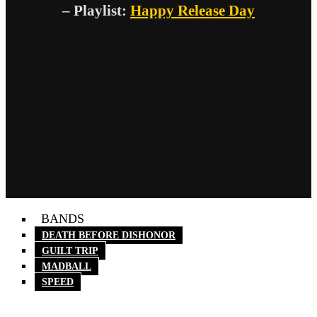
– Playlist:
Happy Release Day
BANDS
DEATH BEFORE DISHONOR
GUILT TRIP
MADBALL
SPEED