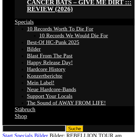
CANCER BATS – GIVE ME DIRT :::
REVIEW (2026)
Specials
10 Records Worth To Die For
10 Records We Would Die For
Best-Of HC-Punk 2025
Bilder
Blast From The Past
Happy Release Day!
Hardcore History
Konzertberichte
Mein Label!
Neue Hardcore-Bands
Support Your Locals
The Sound of AWAY FROM LIFE!
Stäbruch
Shop
Start
Specials
Bilder
Bilder: REBELLION TOUR am