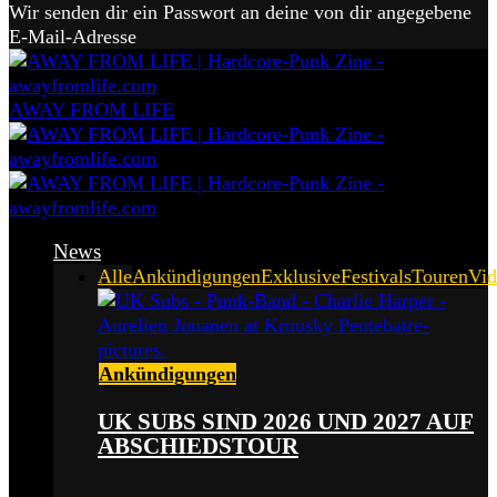
Wir senden dir ein Passwort an deine von dir angegebene
E-Mail-Adresse
AWAY FROM LIFE
News
Alle
Ankündigungen
Exklusive
Festivals
Touren
Vid
Ankündigungen
UK SUBS SIND 2026 UND 2027 AUF
ABSCHIEDSTOUR