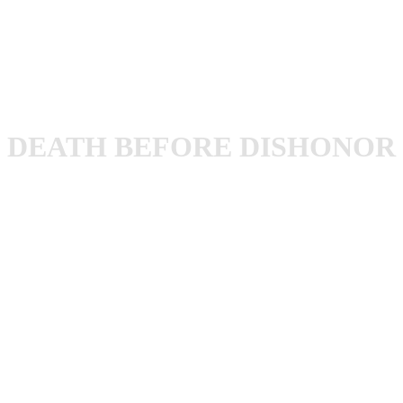
Keil
Guilt Trip am 04.03.25 in München | by Felix
Keil
DEATH BEFORE DISHONOR
Death Before Dishonor am 04.03.25 in München | by Felix
Keil
1
von 14
Death Before Dishonor am 04.03.25 in
München | by Felix Keil
Death Before Dishonor am 04.03.25 in