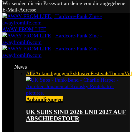
Wir senden dir ein Passwort an deine von dir angegebene
E-Mail-Adresse
AWAY FROM LIFE
News
Alle
Ankündigungen
Exklusive
Festivals
Touren
Vid
Ankündigungen
UK SUBS SIND 2026 UND 2027 AUF
ABSCHIEDSTOUR