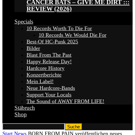
CANCER BATS – GIVE ME DIRT :::
REVIEW (2026)
Specials
10 Records Worth To Die For
10 Records We Would Die For
Best-Of HC-Punk 2025
Bilder
Blast From The Past
Happy Release Day!
Hardcore History
Konzertberichte
Mein Label!
Neue Hardcore-Bands
Support Your Locals
The Sound of AWAY FROM LIFE!
Stäbruch
Shop
Start
News
BORN FROM PAIN veröffentlichen neues