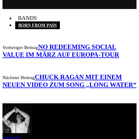
BANDS
BORN FROM PAIN
NO REDEEMING SOCIAL
Vorheriger Beitrag
VALUE IM MÄRZ AUF EUROPA-TOUR
CHUCK RAGAN MIT EINEM
Nächster Beitrag
NEUEN VIDEO ZUM SONG „LONG WATER“
Simon