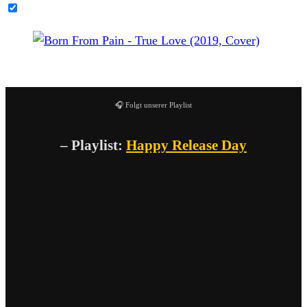
YouTube-Inhalte immer entsperren
Born From Pain – True Love (2019, Cover)
🎧 Folgt unserer Playlist
– Playlist:
Happy Release Day