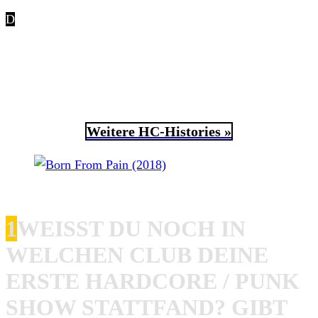
D
ie erste Show, die erste Platte und seine größten
Einflüsse! Wir sprachen anlässlich ihres neuen Albums
True Love
mit
Born From Pain
Sänger
Rob Franssen
über seine Hardcore-Punk-Roots und wie er zur Musik und
Szene gekommen ist.
Weitere HC-Histories »
Born From Pain (2018)
1
WEISST DU NOCH IN W
ELCHEN CLUB DEINE E
RSTE HARDCORE / PUNK S
HOW STATTFAND? GIBT E