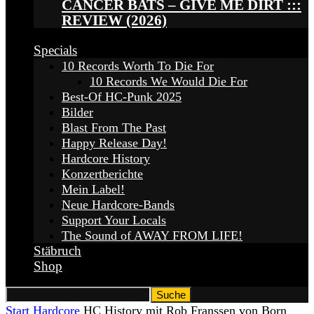
CANCER BATS – GIVE ME DIRT :::
REVIEW (2026)
Specials
10 Records Worth To Die For
10 Records We Would Die For
Best-Of HC-Punk 2025
Bilder
Blast From The Past
Happy Release Day!
Hardcore History
Konzertberichte
Mein Label!
Neue Hardcore-Bands
Support Your Locals
The Sound of AWAY FROM LIFE!
Stäbruch
Shop
Start
Hardcore
HC History mit Rob Franssen von Born