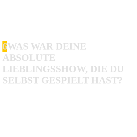
sagen. Da sind zu viele geile Bands auf der Welt! Wie
gesagt, die Shows wo ich viele Leute getroffen habe, gute
Bands gespielt haben und die Leute unvoreingenommen
die Bands gefeiert habe, fand ich immer am besten.
6
WAS WAR DEINE
ABSOLUTE
LIEBLINGSSHOW, DIE DU
SELBST GESPIELT HAST?
Rob
: Viele! Aber von was ich mich am meisten erinnere
sind fast alle SO36 Shows, letztes Ninjafest in The
Underworld in London, BFP Release Show für DWTD im
Cafe Bluff, Z-Bau mit Terror, unsere erst Moskau Show,
alle Shows auf den European Hardcore Partys, Reclaiming