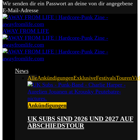
Wir senden dir ein Passwort an deine von dir angegebene
E-Mail-Adresse
AWAY FROM LIFE
News
Alle
Ankündigungen
Exklusive
Festivals
Touren
Vid
Ankündigungen
UK SUBS SIND 2026 UND 2027 AUF
ABSCHIEDSTOUR