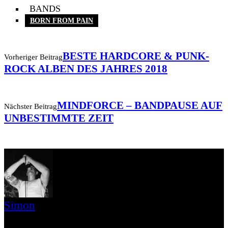
BANDS
BORN FROM PAIN
BESTE HARDCORE & PUNK-
Vorheriger Beitrag
ROCK ALBEN DES JAHRES 2018
MINDFORCE – BANDPAUSE AUF
Nächster Beitrag
UNBESTIMMTE ZEIT
Simon
» Thin Ice » Das Gelbe vom Oi! » Stäbruch Fest » Gimme Some
Action Shows