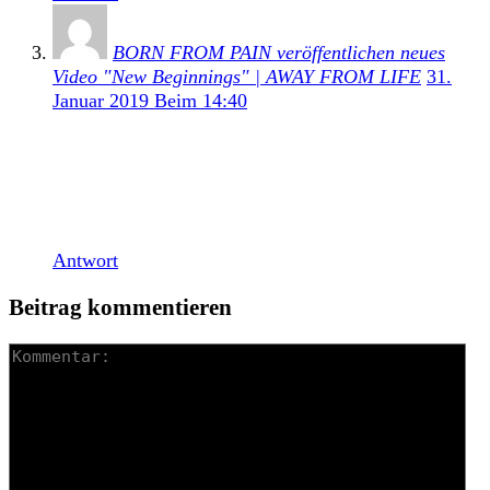
BORN FROM PAIN veröffentlichen neues
Video "New Beginnings" | AWAY FROM LIFE
31.
Januar 2019 Beim 14:40
[…] Ein Interview das wir mit Rob nach Ihrem
Auftritt beim Afdreiht un Buten 2017 geführt haben,
könnt Ihr euch hier anschauen. Unser HC-History mit
Rob findet ihr hier. […]
Antwort
Beitrag kommentieren