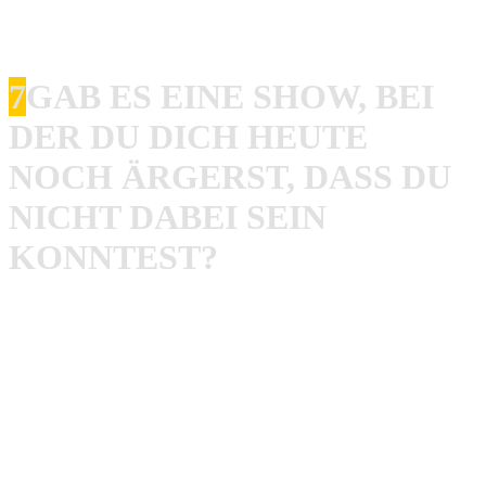
the Crown Release Show in Amsterdam und noch ein
ganzen Haufen mehr!
7
GAB ES EINE SHOW, BEI
DER DU DICH HEUTE
NOCH ÄRGERST, DASS DU
NICHT DABEI SEIN
KONNTEST?
Rob
: Ich hätte gerne ein paar No Warning Shows mehr
gesehen auf der letzten Tour. Gleiches gilt bei Bitter End.
The Accüsed in Europa , die Tour vor Jahren habe ich auch
verpasst und es gab in den Achtzigern mal ne Circle
Jerks/Gang Green Tour, die ich auch verpasst habe. Dabei
habe ich vor allem Gang Green extrem abgefeiert.