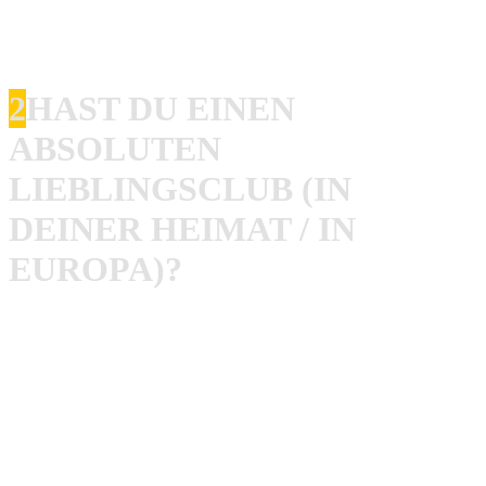
Noddy/Nato Partners Show, glaub ich. Punkiger Hardcore.
Den Laden gibt es seit Jahrzehnten nicht mehr…
2
HAST DU EINEN
ABSOLUTEN
LIEBLINGSCLUB (IN
DEINER HEIMAT / IN
EUROPA)?
Rob
: Da wo wir her kommen ist es definitiv der
Oefenbunker und heutzutage Cafe Bluff. Cafe Bluff ist
wesentlich aktiver und hält die Szene dort am Leben.
Oefenbunker macht hin und wieder noch Shows und ist die
Geburtsstäte von der heutigen Szene in Heerlen und
Umgebung. Des Weiteren liebe ich das SO36 in Berlin,