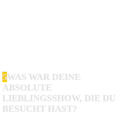
Rob
: Die perfekte Show wird organisiert durch jemanden,
der weiß was er/sie macht. Ein voller Club mit Leuten, die
Bock haben und auf jede Band abgehen. Ein Line-Up das
vom Style her schön gemixt ist und trotzdem jede Band
akzeptiert wird. Ein perfektes Line-Up habe ich nicht,
dafür gibt es zu viel junge und alte Bands, die ich viel zu
geil finde um auf so ne Show dann nicht zu spielen. Es soll
am Ende jeder mit einem guten Gefühl nach Hause gehen.
5
WAS WAR DEINE
ABSOLUTE
LIEBLINGSSHOW, DIE DU
BESUCHT HAST?
Rob
: Auch das, ist aus dem gelichen Grund, schwierig zu