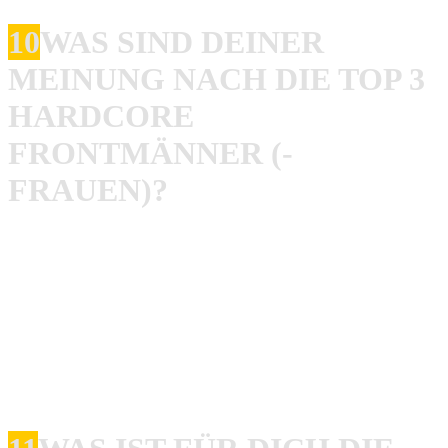
10
WAS SIND DEINER
MEINUNG NACH DIE TOP 3
HARDCORE
FRONTMÄNNER (-
FRAUEN)?
Rob
:
Freddy Madball
Scott Vogel (Terror)
Matthi Nasty
Alle 3 auf ihre eigene Art und Weise.