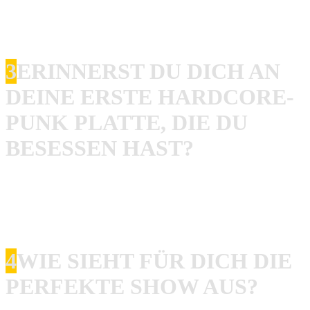
The Underworld in London aber auch Läden wie zum
Beispiel den Z-Bau in Nürnberg.
3
ERINNERST DU DICH AN
DEINE ERSTE HARDCORE-
PUNK PLATTE, DIE DU
BESESSEN HAST?
Rob
: Boah, schwierig… Da muss ich mal tief in mein Hirn
graben haha. Ich glaube das müsste eine GBH, The
Exploited oder eine The Accüsed Platte gewesen sein.
4
WIE SIEHT FÜR DICH DIE
PERFEKTE SHOW AUS?