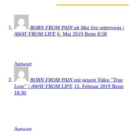
3 KOMMENTARE
BORN FROM PAIN ab Mai live unterwegs |
AWAY FROM LIFE
6. Mai 2019 Beim 8:58
[…] HC-History mit Born Fron Pain Frontmann Rob
findet ihr hier. Hier die […]
Antwort
BORN FROM PAIN mit neuem Video "True
Love" | AWAY FROM LIFE
15. Februar 2019 Beim
18:30
[…] HC-History mit Born Fron Pain Frontmann Rob
findet ihr hier. Hier die Tourtermine und das neue
Video True […]
Antwort