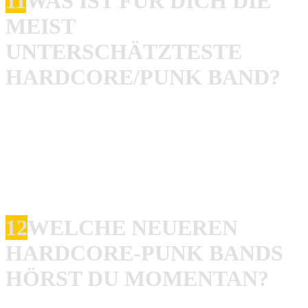
11
WAS IST FÜR DICH DIE
MEIST
UNTERSCHÄTZTESTE
HARDCORE/PUNK BAND?
Rob
: Schwierig zu sagen. Wenn ich das Interview gleich
abschicke fallen mir bestimmt ein paar Bands ein haha. Es
gibt da aber einige. Ich seh manchmal Bands live oder
höre Songs von Bands und denke das die viel bekannter
und respektierter hätten sein müssen….
12
WELCHE NEUEREN
HARDCORE-PUNK BANDS
HÖRST DU MOMENTAN?