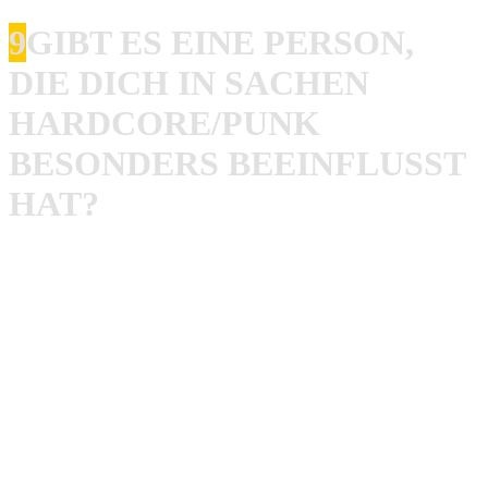
9
GIBT ES EINE PERSON,
DIE DICH IN SACHEN
HARDCORE/PUNK
BESONDERS BEEINFLUSST
HAT?
Rob
: Ich bin nicht so ein Typ, der durch Personen
beeinflusst ist, eher durch die Ideologien die durch
Personen vertreten werden. Wenn ich eine definitive Wahl
machen müsste für eine Person wessen Ideologien mich
am meisten beeinflusst haben wähle ich Ray Cappo von
Youth of Today. Ich habe wegen Youth of Today 19 Jahre
Straight Edge gelebt und bin wegen deren Einfluss bis
heute Vegetarier.