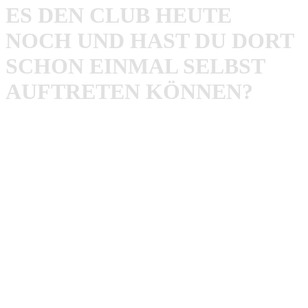
S DEN CLUB HEUTE N
OCH UND HAST DU DORT S
CHON EINMAL SELBST A
UFTRETEN KÖNNEN?
Rob
: Puh, welcher Club das war, weiß ich nicht mehr
genau. Das muss in eine Art von Jugendzentrum in
Heerlen in der Stadtmitte gewesen sein. Wie das Ding
exakt hieß weiß ich nicht mehr. Dunkele Spelunke auf
jeden Fall! Da hingen auch viele dunkele Gestalten rum.
Das muss so 1986 gewesen sein. Da war die Szene bei uns
eh ein Gemisch aus alles was alternative Musik gehört hat
und unangepasst an der Gesellschaft war, also nicht nur
Musikliebhaber. Es war igendwie immer sehr
einschüchternd da auf Shows zu gehen. Das war eine Tom