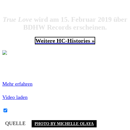
Rob
: Slope, Crooked Morality, Absolve.
True Love
wird am 15. Februar 2019 über
BDHW Records erscheinen.
Weitere HC-Histories »
Mit dem Laden des Videos akzeptierst du die
Datenschutzerklärung von YouTube.
Mehr erfahren
Video laden
YouTube-Inhalte immer entsperren
QUELLE
PHOTO BY MICHELLE OLAYA