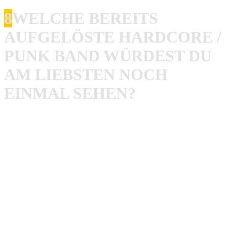
8
WELCHE BEREITS
AUFGELÖSTE HARDCORE /
PUNK BAND WÜRDEST DU
AM LIEBSTEN NOCH
EINMAL SEHEN?
Rob
: Ich weiß nicht ob die sich definitiv aufgelöst haben,
aber The Accüsed würde ich gerne noch mal sehen.
Manliftingbanner wäre auch nochmal geil. Killing Time,
obwohl die hin und wieder was machen glaub ich und ne
ordentliche Bad Brains Show. Also mit ein HR, der nicht
so rüber kommt als ob er gerade aus der Klapse kommt.
Weiter gerne Stigmata und das Merauder
Master Killer
Line-up!