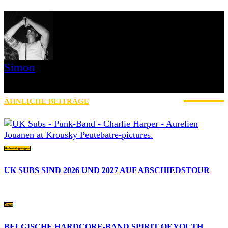
Simon
» Thin Ice » Das Gelbe vom Oi! » Stäbruch Fest » Gimme Some
Action Shows
ÄHNLICHE BEITRÄGE
MEHR VOM AUTOR
Ankündigungen
UK SUBS SIND 2026 UND 2027 AUF ABSCHIEDSTOUR
News
BELGISCHE HARDCORE-BAND SPIRIT OF YOUTH