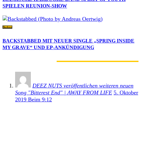
SPIELEN REUNION-SHOW
Hardcore
BACKSTABBED MIT NEUER SINGLE „SPRING INSIDE
MY GRAVE“ UND EP-ANKÜNDIGUNG
1 KOMMENTAR
DEEZ NUTS veröffentlichen weiteren neuen
Song "Bitterest End" | AWAY FROM LIFE
5. Oktober
2019 Beim 9:12
[…] Nuts präsentieren uns mit Bitterest End nach
Singalong und Crooked Smile bereits die dritte
Single aus ihrem kommenden Album You Got Me
Fucked Up. Den […]