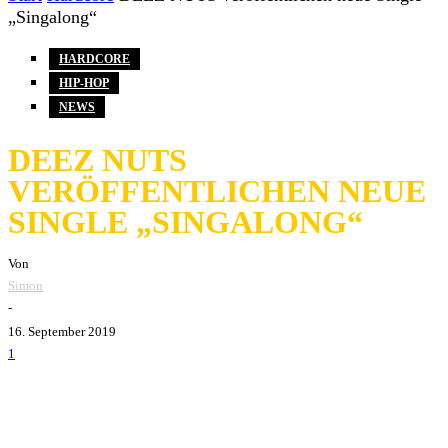
„Singalong“
HARDCORE
HIP-HOP
NEWS
DEEZ NUTS
VERÖFFENTLICHEN NEUE
SINGLE „SINGALONG“
Von
Simon
-
16. September 2019
1