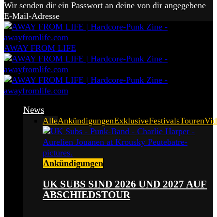
Wir senden dir ein Passwort an deine von dir angegebene
E-Mail-Adresse
AWAY FROM LIFE
News
Alle
Ankündigungen
Exklusive
Festivals
Touren
Vid
Ankündigungen
UK SUBS SIND 2026 UND 2027 AUF
ABSCHIEDSTOUR