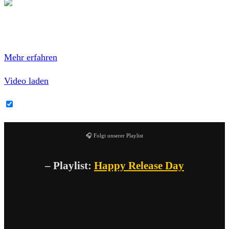
Mit dem Laden des Videos akzeptierst du die
Datenschutzerklärung von YouTube.
Mehr erfahren
Video laden
YouTube-Inhalte immer entsperren
🎧 Folgt unserer Playlist
– Playlist:
Happy Release Day