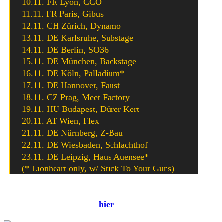
10.11. FR Lyon, CCO
11.11. FR Paris, Gibus
12.11. CH Zürich, Dynamo
13.11. DE Karlsruhe, Substage
14.11. DE Berlin, SO36
15.11. DE München, Backstage
16.11. DE Köln, Palladium*
17.11. DE Hannover, Faust
18.11. CZ Prag, Meet Factory
19.11. HU Budapest, Dürer Kert
20.11. AT Wien, Flex
21.11. DE Nürnberg, Z-Bau
22.11. DE Wiesbaden, Schlachthof
23.11. DE Leipzig, Haus Auensee*
(* Lionheart only, w/ Stick To Your Guns)
Unser Interview mit Sänger J.J. Peters, das wir 2017
führen konnten, könnt ihr
hier
noch einmal Nachlesen.