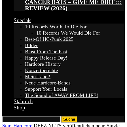
CANCER BATS – GIVE ME DIRT :::
REVIEW (2026)
Specials
10 Records Worth To Die For
10 Records We Would Die For
Best-Of HC-Punk 2025
Bilder
Blast From The Past
Happy Release Day!
Hardcore History
Konzertberichte
Mein Label!
Neue Hardcore-Bands
Support Your Locals
The Sound of AWAY FROM LIFE!
Stäbruch
Shop
Start
Hardcore
DEEZ NUTS veröffentlichen neue Single