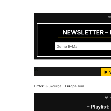
Promo bereits veröffentlicht. Die Dat
✉️
NEWSLETTER – R
Mit dem Laden des Videos akzeptie
M
YouTube-I
Diztort & Skourge – Europa-Tour
🎧 F
– Playlist: