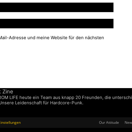
ail-Adresse und meine Website für den nächsten
FROM LIFE heute ein Team aus knapp 20 Freunden, die untersch
 Unsere Leidenschaft für Hardcore-Punk.
instellungen
Our Attitude
News