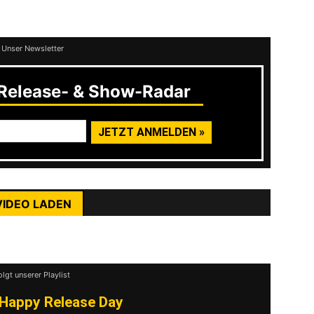
en findet ihr im Anschluss.
 Unser Newsletter
elease- & Show-Radar
rst du die Datenschutzerklärung von YouTube.
ehr erfahren
VIDEO LADEN
nhalte immer entsperren
olgt unserer Playlist
Happy Release Day