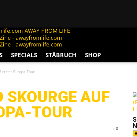
AWAY FROM LIFE
S
SPECIALS
STÄBRUCH
SHOP
 erster Europa-Tour
G
D SKOURGE AUF
OPA-TOUR
S
N
0
H