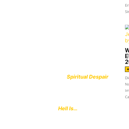
Er
Si
ort
und
Skourge
haben für Juli eine
W
 Für beide wird er das erste Mal sein, dass
E
2
A
 es bereits die beiden EP’s
Spiritual Despair
Di
No
Kostprobe. Ein Album soll auch in Planung
Im
Ca
nach einer Demo ihre EP
Hell Is…
 das Debut-Album
Vengeance Is Mine
über
ng
Break Me Out
daraus wurde vorab als