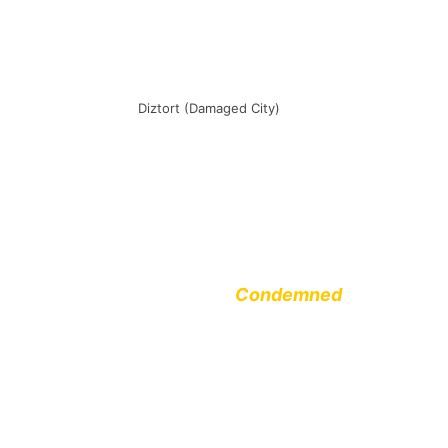
Diztort (Damaged City)
Die beiden US-Hardcore-Bands
Dizt
gemeinsame Europa-Tour angekündigt.
sie bei uns touren.
Von
Skourge
aus Houston, Texas gibt
(2018) und
Condemned
(2019) zur 
sein.
Diztort
aus Kalifornien haben 2018 
veröffentlicht. Ende Jahr soll dann
Brainrotter Records
folgen. Der So