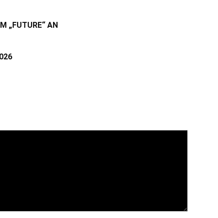
UM „FUTURE“ AN
026