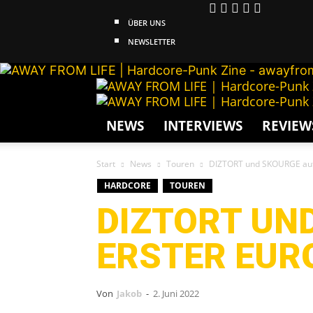
ÜBER UNS
NEWSLETTER
NEWS
INTERVIEWS
REVIEW
Start
News
Touren
DIZTORT und SKOURGE auf
HARDCORE
TOUREN
DIZTORT UN
ERSTER EUR
Von
Jakob
-
2. Juni 2022