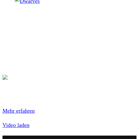
Dwarves
Die Band
Dwarves
hat ein neues Musikvideo
veröffentlicht. Es handelt sich um ihren Song
We Are the
Scene
. Das Stück stammt von ihrem kommenden Album
Jenkem
, das am 06. Juni 2026 über
Greedy Records
erscheint. Das Video könnt ihr euch unten ansehen.
Mit dem Laden des Videos akzeptierst du die
Datenschutzerklärung von YouTube.
Mehr erfahren
Video laden