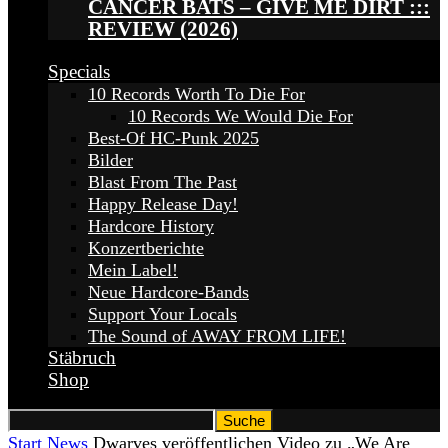
CANCER BATS – GIVE ME DIRT :::
REVIEW (2026)
Specials
10 Records Worth To Die For
10 Records We Would Die For
Best-Of HC-Punk 2025
Bilder
Blast From The Past
Happy Release Day!
Hardcore History
Konzertberichte
Mein Label!
Neue Hardcore-Bands
Support Your Locals
The Sound of AWAY FROM LIFE!
Stäbruch
Shop
Start
News
Dwarves veröffentlichen Video zu „We Are