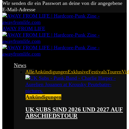
Wir senden dir ein Passwort an deine von dir angegebene
E-Mail-Adresse
AWAY FROM LIFE
News
Alle
Ankündigungen
Exklusive
Festivals
Touren
Vid
Ankündigungen
UK SUBS SIND 2026 UND 2027 AUF
ABSCHIEDSTOUR