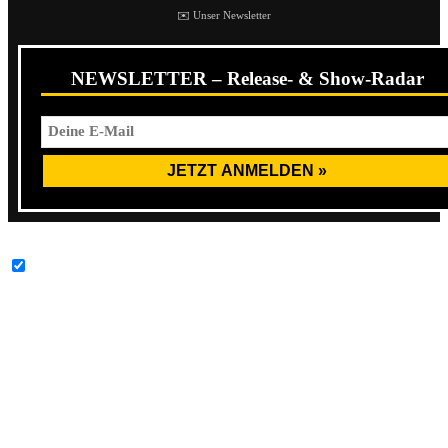
✉️ Unser Newsletter
NEWSLETTER – Release- & Show-Radar
YouTube-Inhalte immer entsperren
Jenkem ist ein angebliches Inhalationsmittel und
Halluzinogen, das aus fermentierten menschlichen
Ausscheidungen hergestellt wird. Mitte der 1990er Jahre
galt es als beliebte Straßendroge unter sambischen
Jugendlichen. Zur Herstellung wurden Fäkalien und Urin