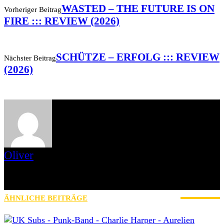
WASTED – THE FUTURE IS ON
Vorheriger Beitrag
FIRE ::: REVIEW (2026)
SCHÜTZE – ERFOLG ::: REVIEW
Nächster Beitrag
(2026)
Oliver
Mit eigenen Fanzines in den 1990ern gestartet, dann zum Webzine
übergegangen. Mittlerweile Bücher mit Prosa veröffentlicht und
immer am Schreiben gewesen. Mal hier, mal da.
ÄHNLICHE BEITRÄGE
MEHR VOM AUTOR