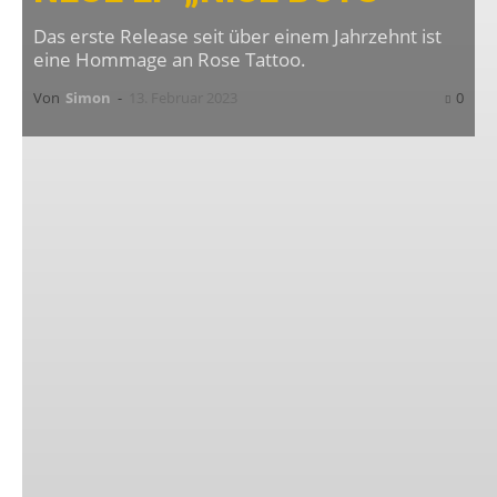
Das erste Release seit über einem Jahrzehnt ist
eine Hommage an Rose Tattoo.
Von
Simon
-
13. Februar 2023
0
Fear
hat eine neue EP namens
Nice Boys (Don’t
Play Rock’n’Roll)
veröffentlicht, die am 31. März
2023 dann auch auf 1.000 Stück limitierte 7″-
Vinyl erscheinen wird. Es ist die erste
Veröffentlichung seit den Neuaufnahmen von
The Fear Records
aus dem Jahr 2012 der
legendären Punk-Band aus Los Angeles.
Beim Titelsong handelt es sich um ein Cover