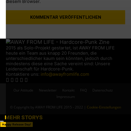
diesem Browser.
2015 als Solo-Projekt gestartet, ist AWAY FROM LIFE
heute ein Team aus knapp 20 Freunden, die
unterschiedlicher kaum sein könnten, jedoch durch
mindestens diese eine Sache vereint sind: Unsere
Leidenschaft für Hardcore-Punk.
Kontaktiere uns:
info@awayfromlife.com
Our Attitude
Newsletter
Kontakt
FAQ
Datenschutz
Impressum
© Copyright by AWAY FROM LIFE 2015 - 2022 |
Cookie-Einstellungen
MEHR STORYS
Happy Release Day!