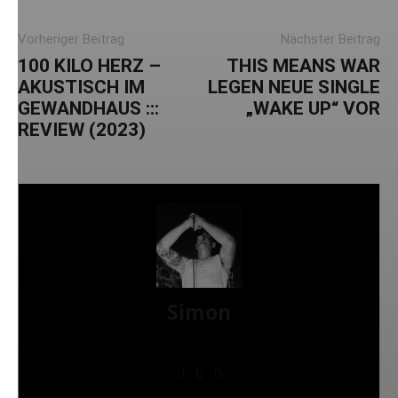
Vorheriger Beitrag
Nächster Beitrag
100 KILO HERZ –
THIS MEANS WAR
AKUSTISCH IM
LEGEN NEUE SINGLE
GEWANDHAUS :::
„WAKE UP“ VOR
REVIEW (2023)
Simon
» Thin Ice » Das Gelbe vom Oi! » Stäbruch Fest »
Gimme Some Action Shows