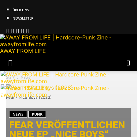
ÜBER UNS
NEWSLETTER
AWAY FROM LIFE
Start
News
Fear - Nice Boys (2023)
NEWS
PUNK
FEAR VERÖFFENTLICHEN
NEUE EP „NICE BOYS“