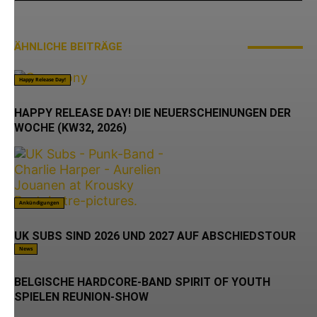
ÄHNLICHE BEITRÄGE
MEHR VOM AUTOR
Happy Release Day!
HAPPY RELEASE DAY! DIE NEUERSCHEINUNGEN DER
WOCHE (KW32, 2026)
Ankündigungen
UK SUBS SIND 2026 UND 2027 AUF ABSCHIEDSTOUR
News
BELGISCHE HARDCORE-BAND SPIRIT OF YOUTH
SPIELEN REUNION-SHOW