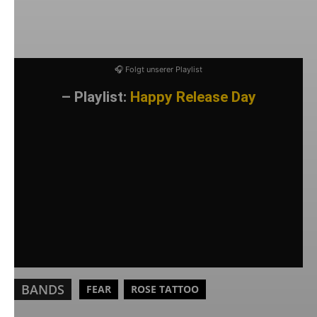
Bandgeschichte erstmals auf europäischen
Boden.
🎧 Folgt unserer Playlist
– Playlist:
Happy Release Day
BANDS
FEAR
ROSE TATTOO