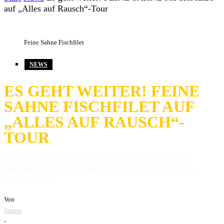
auf „Alles auf Rausch“-Tour
Feine Sahne Fischfilet
NEWS
ES GEHT WEITER! FEINE
SAHNE FISCHFILET AUF
„ALLES AUF RAUSCH“-
TOUR
Für Feine Sahne Fischfilet geht es im November und
Dezember 2018 auf große "Alles auf Rausch...Es geht
weiter!"-Tour.
Von
Simon
-