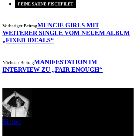
FEINE SAHNE FISCHFILET
MUNCIE GIRLS MIT
Vorheriger Beitrag
WEITERER SINGLE VOM NEUEM ALBUM
„FIXED IDEALS“
MANIFESTATION IM
Nächster Beitrag
INTERVIEW ZU „FAIR ENOUGH“
Simon
» Thin Ice » Das Gelbe vom Oi! » Stäbruch Fest » Gimme Some
Action Shows