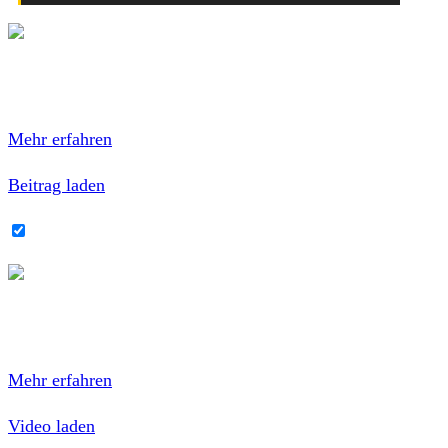
Mit dem Laden des Inhalts akzeptierst du die
Datenschutzerklärung von Facebook.
Mehr erfahren
Beitrag laden
Facebook-Inhalte immer entsperren
Mit dem Laden des Videos akzeptierst du die
Datenschutzerklärung von YouTube.
Mehr erfahren
Video laden