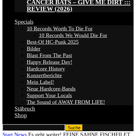
CANCER BATS – GIVE ME DIRT :::
REVIEW (2026)
Specials
10 Records Worth To Die For
10 Records We Would Die For
Best-Of HC-Punk 2025
Bilder
Blast From The Past
Happy Release Day!
Hardcore History
Konzertberichte
Mein Label!
Neue Hardcore-Bands
Support Your Locals
The Sound of AWAY FROM LIFE!
Stäbruch
Shop
Start
News
Es geht weiter! FEINE SAHNE FISCHFILET