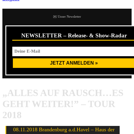
✉️ Unser Newsletter
NEWSLETTER – Release- & Show-Radar
„ALLES AUF RAUSCH…ES
GEHT WEITER!” – TOUR
2018
08.11.2018 Brandenburg a.d.Havel – Haus der