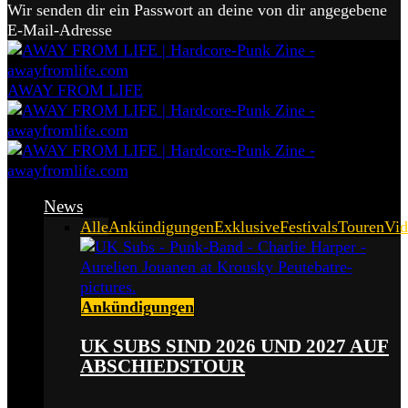
Wir senden dir ein Passwort an deine von dir angegebene
E-Mail-Adresse
AWAY FROM LIFE
News
Alle
Ankündigungen
Exklusive
Festivals
Touren
Vid
Ankündigungen
UK SUBS SIND 2026 UND 2027 AUF
ABSCHIEDSTOUR