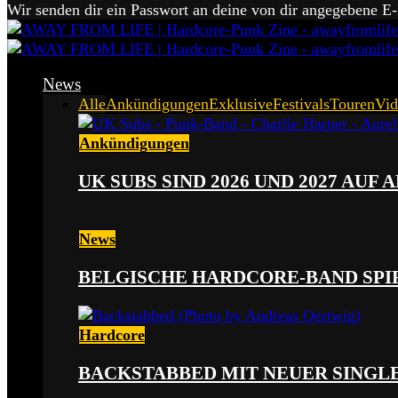
Wir senden dir ein Passwort an deine von dir angegebene E
News
Alle
Ankündigungen
Exklusive
Festivals
Touren
Vid
Ankündigungen
UK SUBS SIND 2026 UND 2027 AUF
News
BELGISCHE HARDCORE-BAND SPI
Hardcore
BACKSTABBED MIT NEUER SINGLE