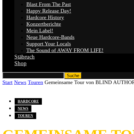
Blast From The Past
Happy Release Day!
Hardcore History
Konzertberichte
Mein Label!
Neue Hardcore-Bands
Support Your Locals
The Sound of AWAY FROM LIFE!
Stäbruch
Shop
Start
News
Touren
Gemeinsame Tour von BLIND AUTHOR
HARDCORE
NEWS
TOUREN