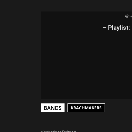
YouTube-I
🎧 F
– Playlist:
BANDS
KRACHMAKERS