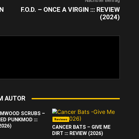
Nächster Beitrag
ON
F.O.D. – ONCE A VIRGIN ::: REVIEW
(2024)
M AUTOR
RMWOOD SCRUBS –
ED PUNKMOD :::
Reviews
2026)
CANCER BATS – GIVE ME
DIRT ::: REVIEW (2026)