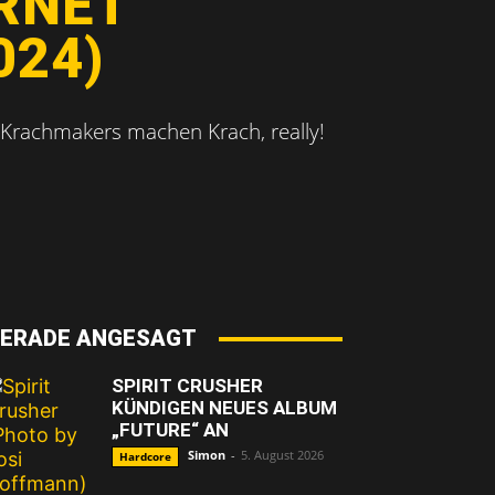
RNET
024)
 Krachmakers machen Krach, really!
ERADE ANGESAGT
SPIRIT CRUSHER
KÜNDIGEN NEUES ALBUM
„FUTURE“ AN
Simon
-
5. August 2026
Hardcore