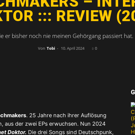
CHMAKERS – INTE
FROM
TOR ::: REVIEW (2
ie er bisher noch nie meinen Gehörgang passiert hat.
Von
Tobi
-
10. April 2024
0
LIFE
G
achmakers
. 25 Jahre nach ihrer Auflösung
on, aus der zwei EPs erwuchsen. Nun 2024
net Doktor.
Die drei Songs sind Deutschpunk,