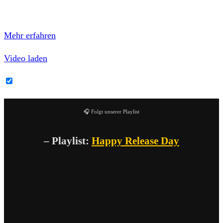
Mit dem Laden des Videos akzeptierst du die
Datenschutzerklärung von YouTube.
Mehr erfahren
Video laden
YouTube-Inhalte immer entsperren
🎧 Folgt unserer Playlist
– Playlist:
Happy Release Day