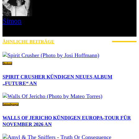
Simon
» Thin Ice » Das Gelbe vom Oi! » Stäbruch Fest » Gimme Some
Action Shows
ÄHNLICHE BEITRÄGE
MEHR VOM AUTOR
Hardcore
SPIRIT CRUSHER KÜNDIGEN NEUES ALBUM
„FUTURE“ AN
Ankündigungen
WALLS OF JERICHO KÜNDIGEN EUROPA-TOUR FÜR
NOVEMBER 2026 AN