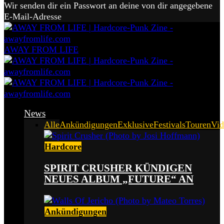
Wir senden dir ein Passwort an deine von dir angegebene
E-Mail-Adresse
AWAY FROM LIFE
News
Alle
Ankündigungen
Exklusive
Festivals
Touren
Vid
Hardcore
SPIRIT CRUSHER KÜNDIGEN
NEUES ALBUM „FUTURE“ AN
Ankündigungen