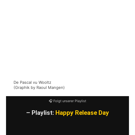
erzählen wollt, könnt ihr das gerne in der
Kommentarspalte tun.
Ich will seiner Familie und seinen Verbliebenen
mein tiefstes Beileid aussprechen.
Typen wie ihn trifft man nicht oft. Die ganze
Luxemburger Punkszene ist in tiefer Trauer.
Ums auf Luxemburgisch zu sagen:
Äddi Pascal! Mir wäerten dech vermëssen.
De Pascal vu Wooltz
(Graphik by Raoul Mangen)
🎧 Folgt unserer Playlist
– Playlist:
Happy Release Day