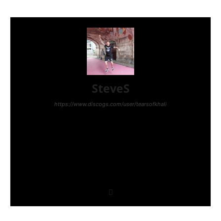
SteveS
https://www.discogs.com/user/tearsofkhali
Hey, ich bin Steve. Punk hab ich mit 12 entdeckt als
ich eine CD von The Exploited kaufte. Hardcore
kam ein wenig später, weil ich Gang Green durch
ein Coversong von Tankard entdeckte. Ich
veranstaltete kleine DIY-Shows in Luxemburg und
schrieb fürs Punkrock!, fürs Plastic Bomb, für den
Gestreckten Mittelfinger und fürs Polytox. Und nun
bin ich hier :)