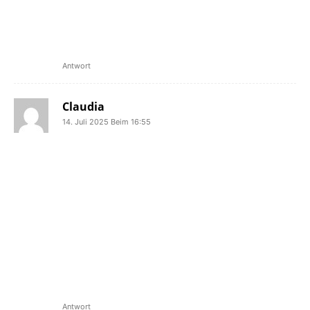
Festival, einem Konzert kommt und er
schon da steht. Es ist so unfassbar leise
ohne Dich, Pascal…
🖤
Antwort
Claudia
14. Juli 2025 Beim 16:55
Ich habe Pascal nicht wirklich
persönlich gekannt, ihn aber immer mal
irgendwo angetroffen und ich habe
viele Freunde die ihn kannten. Man
kannte ihn einfach, und mich nimmt
sein Tod irgendwie genauso mit als
wäre er ein Freund von mir gewesen.
Mein Beileid an seine Familie und
Freunde. Ein großartiger Mensch mit
viel Herz musste leider viel zu früh
gehen! 💔
Antwort