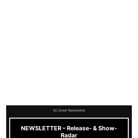
doch ein weiter Weg. Pascal war eine Stunde
später am Start und schleppte sein Mischpult
und die Boxen durch die Fußgängerzone.
Nach dem Abend hatten wir einen Deal. Immer
wenn ich eine Show machte, würde er mit
seiner P.A. kommen und mir den Sound
machen, dafür wollte er im Vorprogramm
spielen, entweder mit seiner Band
Weakonstruction
oder mit seinem Singer
Songwritter Project De Pascal vu Wooltz.
✉️ Unser Newsletter
NEWSLETTER – Release- & Show-
Radar