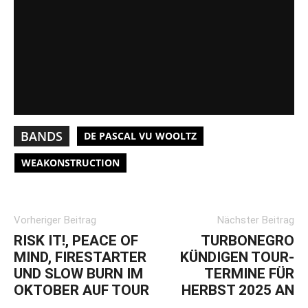
BANDS
DE PASCAL VU WOOLTZ
WEAKONSTRUCTION
Vorheriger Beitrag
Nächster Beitrag
RISK IT!, PEACE OF
TURBONEGRO
MIND, FIRESTARTER
KÜNDIGEN TOUR-
UND SLOW BURN IM
TERMINE FÜR
OKTOBER AUF TOUR
HERBST 2025 AN