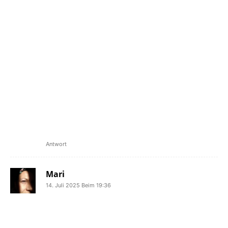
Pfandsystem gibt. „Nein.“ Dann habe
ich Dir eine gute Heimfahrt gewünscht.
„Danke und Tschüss bis zum nächsten
Mal.“ Tschüss bis bald. Dann warst Du
weg.
Wahrscheinlich waren es die letzten
Worte, die mit Dir gewechselt wurden,
wenn Du nicht nochmal tanken warst,
oder mit jemandem telefoniert hast.
Wir trauern und vermissen Dich.
Antwort
Mari
14. Juli 2025 Beim 19:36
Es ist so unbeschreiblich, dass sein
Lachen nicht mehr zu hören sein wird.
Dass man nicht mehr zu ner Show, nem