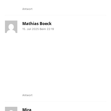
Rest in Punk, mein Lieber!
Antwort
Mathias Boeck
15. Juli 2025 Beim 22:19
Ich habe Pascal neulich bei einem
gemeinsamen Gig in Faha
kennengelernt. So ein offener,
freundlicher Typ! In unseren
Breitengraden ist es sehr selten, dass
Menschen einfach so einen netten,
entspannten Kontakt herstellen und
halten können, erst Recht, ohne dabei
oberflächlichen Small Talk zu betreiben.
Pascal hatte diese Gabe.
Mein herzliches Beileid an seine Lieben.
Antwort
Mira