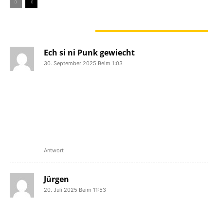
9 KOMMENTARE
Ech si ni Punk gewiecht
30. September 2025 Beim 1:03
… awer den Pascal Alff hun ech als
Client aus dem Guichet kannt. Beneid
hun ech hien em seng Fraiheet, salopp
an sengem rout-schwaarz gestreiften
Pullover eremlaafen ze kennen. Schon
erem een Museker aus Letzebuerg deen
vill ze fréi gaangen as …
Antwort
Jürgen
20. Juli 2025 Beim 11:53
Lieber Pascal,
Du hast vor nem halben Jahr die Band