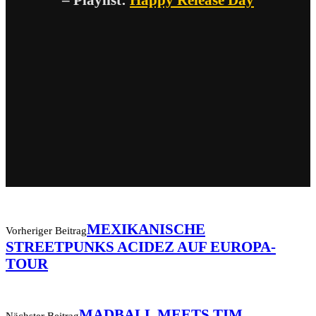
MEXIKANISCHE
Vorheriger Beitrag
STREETPUNKS ACIDEZ AUF EUROPA-
TOUR
MADBALL MEETS TIM
Nächster Beitrag