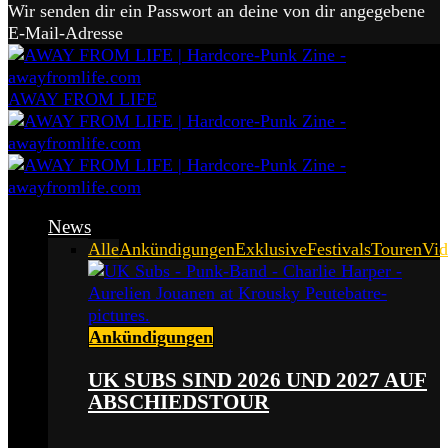
Wir senden dir ein Passwort an deine von dir angegebene
E-Mail-Adresse
AWAY FROM LIFE
News
Alle
Ankündigungen
Exklusive
Festivals
Touren
Vid
Ankündigungen
UK SUBS SIND 2026 UND 2027 AUF
ABSCHIEDSTOUR