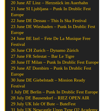
20 June AT Linz – Herzstück im Auerhahn
21 June SI Ljubljana – Punk In Drublic Fest
Europe
22 June DE Dessau – This Is Ska Festival
23 June DE Wiesbaden – Punk In Drublic Fest
Europe
24 June BE Izel – Fete De La Musique Free
Festival
26 June CH Zurich – Dynamo Zürich
27 June FR Selestat – Bar Le Tigre
28 June IT Milan – Punk In Drublic Fest Europe
29 June AT Dornbirn – Punk In Drublic Fest
Europe
30 June DE Giebelstadt – Mission Ready
Festival
1 July DE Berlin – Punk In Drublic Fest Europe
28 July DE Bausendorf – RIEZ OPEN AIR
29 July UK Isle Of Bute – ButeFest
31 July UK Newcastle Upon Tyne O2 Academy