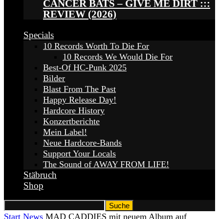
CANCER BATS – GIVE ME DIRT :::
REVIEW (2026)
Specials
10 Records Worth To Die For
10 Records We Would Die For
Best-Of HC-Punk 2025
Bilder
Blast From The Past
Happy Release Day!
Hardcore History
Konzertberichte
Mein Label!
Neue Hardcore-Bands
Support Your Locals
The Sound of AWAY FROM LIFE!
Stäbruch
Shop
Start
News
MAD CADDIES mit neuem Album auf