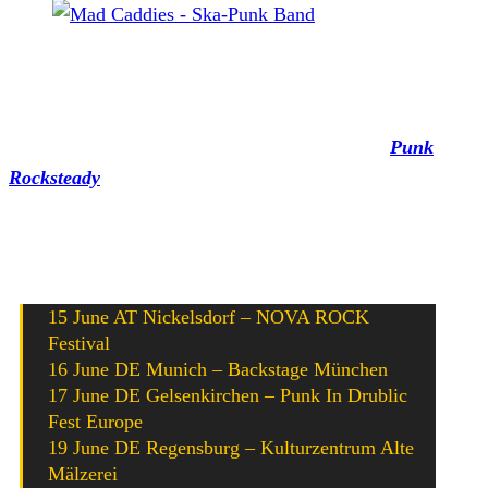
Mad Caddies
Mit einer ausgiebigen Europa-Tour feiern die Kalifornier
Mad Caddies
ab heute ihr neues Cover-Album
Punk
Rocksteady
, das ebenfalls heute erschienen ist. Wer sich
also von den Qualitäten der – zwar nicht neuen, aber neu
interpretierten – Songs überzeugen will, hat an folgenden
Terminen die Möglichkeit dazu:
15 June AT Nickelsdorf – NOVA ROCK
Festival
16 June DE Munich – Backstage München
17 June DE Gelsenkirchen – Punk In Drublic
Fest Europe
19 June DE Regensburg – Kulturzentrum Alte
Mälzerei