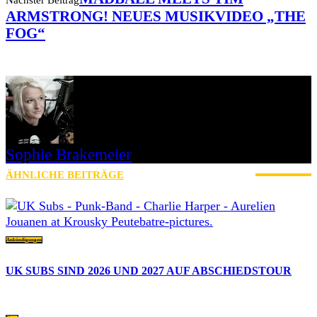
ARMSTRONG! NEUES MUSIKVIDEO „THE
FOG“
Sophie Brakemeier
ÄHNLICHE BEITRÄGE
MEHR VOM AUTOR
Ankündigungen
UK SUBS SIND 2026 UND 2027 AUF ABSCHIEDSTOUR