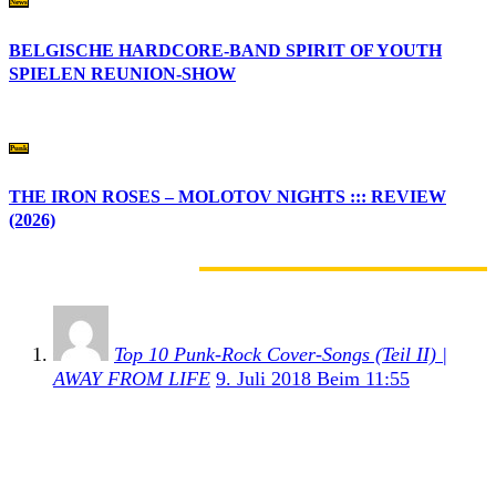
News
BELGISCHE HARDCORE-BAND SPIRIT OF YOUTH
SPIELEN REUNION-SHOW
Punk
THE IRON ROSES – MOLOTOV NIGHTS ::: REVIEW
(2026)
1 KOMMENTAR
Top 10 Punk-Rock Cover-Songs (Teil II) |
AWAY FROM LIFE
9. Juli 2018 Beim 11:55
[…] eine gute Vorlage – auch ABBA eignen sich
hervorragend für ein grandioses Cover. Diese Mad
Caddies-Version von S.O.S. hat es echt in […]