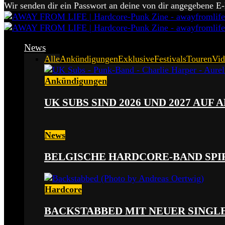
Wir senden dir ein Passwort an deine von dir angegebene E
News
Alle
Ankündigungen
Exklusive
Festivals
Touren
Vid
Ankündigungen
UK SUBS SIND 2026 UND 2027 AUF
News
BELGISCHE HARDCORE-BAND SPI
Hardcore
BACKSTABBED MIT NEUER SINGLE