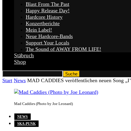
Blast From The Past
Happy Release Day!
Hardcore History
Konzertberichte
Mein Label!
Neue Hardcore-Bands
Support Your Locals
The Sound of AWAY FROM LIFE!
Stäbruch
Shop
Start
News
MAD CADDIES veröffentlichen neuen Song „I’
Mad Caddies (Photo by Joe Leonard)
NEWS
SKA-PUNK