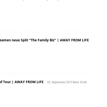
Der Madball Track For The Cause wird
hres neuen Albums, das bereits in den
erscheinen […]
eamen neue Split "The Family Biz" | AWAY FROM LIFE
use wird gleichzeitig der Titelsong ihres
 in den kommenden Wintermonaten erscheinen
 Tour | AWAY FROM LIFE
25. September 2017 Beim 10:40
beitragen werden. Dies ist gleichzeitig der
gen neuen Albums, das Anfang 2018 erwartet