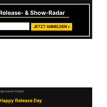
elease- & Show-Radar
ll Cricien findet ihr in den nächsten Tagen
olgt unserer Playlist
Happy Release Day