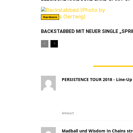
Hardcore
BACKSTABBED MIT NEUER SINGLE „SPRI
4 KOMMENTARE
PERSISTENCE TOUR 2018 - Line-Up
[…] Concrete Confessional. 
das Anfang 2018 unter den T
soll. Den Titelsong findet i
[…]
Antwort
Madball und Wisdom In Chains str