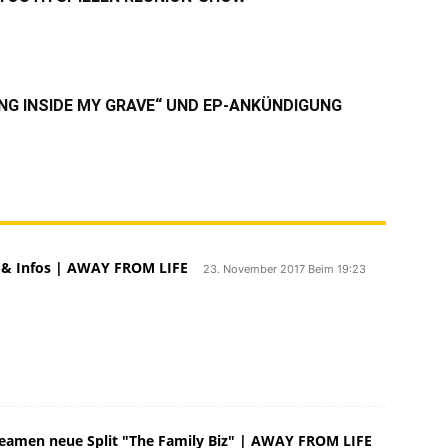
NG INSIDE MY GRAVE“ UND EP-ANKÜNDIGUNG
 & Infos | AWAY FROM LIFE
23. November 2017 Beim 19:23
Madball arbeit derzeit an ein neues Album,
itel For The Cause veröffentlicht werden
hr übrigens schon auf der Split mit Wisdom In
eamen neue Split "The Family Biz" | AWAY FROM LIFE