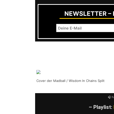
NEWSLETTER – R
Unser ausführliches mit Feddy „Madba
bei uns auf AWAY FROM LIFE!
Cover der Madball / Wisdom In Chains Split
🎧 F
– Playlist: