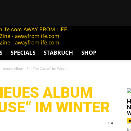
AWAY FROM LIFE
S
SPECIALS
STÄBRUCH
SHOP
 neues Album „For The Cause“ im Winter
G
NEUES ALBUM
H
USE“ IM WINTER
N
W
H
4
Di