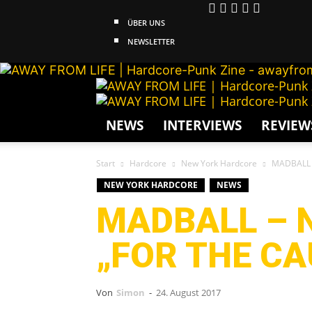
ÜBER UNS
NEWSLETTER
NEWS
INTERVIEWS
REVIEW
Start
Hardcore
New York Hardcore
MADBALL –
NEW YORK HARDCORE
NEWS
MADBALL – 
„FOR THE CA
Von
Simon
-
24. August 2017