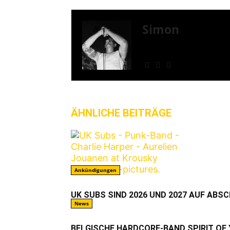
Simon
» Thin Ice » Das Gelbe 
Shows
ÄHNLICHE BEITRÄGE
MEHR VO
Ankündigungen
UK SUBS SIND 2026 UND 2027 AUF ABS
News
BELGISCHE HARDCORE-BAND SPIRIT OF