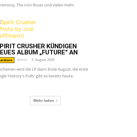
remony, The Iron Roses und vielen mehr.
PIRIT CRUSHER KÜNDIGEN
EUES ALBUM „FUTURE“ AN
Simon
-
5. August 2026
ardcore
scheinen wird die LP dann Ende August, die erste
ngle 'History's Pulls' gibt es bereits heute.
Mehr laden