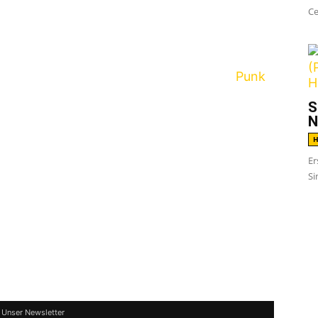
Ce
hat in einem Interview mit uns auf dem
Punk
t dem Titel
For The Cause
angekündigt. Das
S
och im kommenden Winter erscheinen.
N
H
neue Album soll die anstehende Split-EP mit
Er
ll bereits den Titelsong
For The Cause
Si
rbst 2017 auf Fast Break! Records.
eren Informationen zum kommenden Madball
-Legende veröffentlichte 2014 mit
Hardcore
 Unser Newsletter