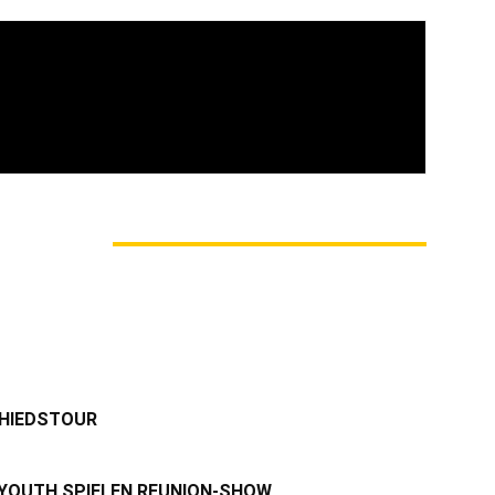
vom Oi! » Stäbruch Fest » Gimme Some Action
M AUTOR
CHIEDSTOUR
 YOUTH SPIELEN REUNION-SHOW