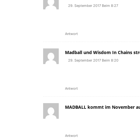
29. September 2017 Beim 8:27
[…] gehört werden können. 
gleichzeitig der Titelsong i
kommenden Wintermonaten 
Antwort
Madball und Wisdom In Chains str
29. September 2017 Beim 8:20
[…] Madball Song For The Ca
neuen Albums, das bereits
[…]
Antwort
MADBALL kommt im November auf
[…] Cause einen neuen Song 
Titelsong ihres gleichnami
[…]
Antwort