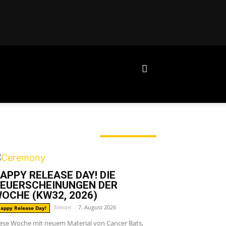
ERADE ANGESAGT
APPY RELEASE DAY! DIE
EUERSCHEINUNGEN DER
OCHE (KW32, 2026)
Simon
-
7. August 2026
appy Release Day!
ese Woche mit neuem Material von Cancer Bats,