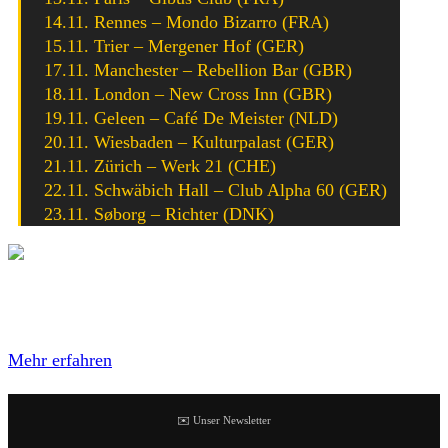
14.11. Rennes – Mondo Bizarro (FRA)
15.11. Trier – Mergener Hof (GER)
17.11. Manchester – Rebellion Bar (GBR)
18.11. London – New Cross Inn (GBR)
19.11. Geleen – Café De Meister (NLD)
20.11. Wiesbaden – Kulturpalast (GER)
21.11. Zürich – Werk 21 (CHE)
22.11. Schwäbich Hall – Club Alpha 60 (GER)
23.11. Søborg – Richter (DNK)
Mit dem Laden des Videos akzeptierst du die
Datenschutzerklärung von YouTube.
Mehr erfahren
✉️ Unser Newsletter