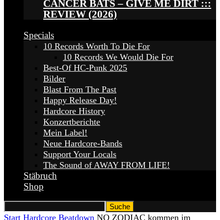
CANCER BATS – GIVE ME DIRT :::
REVIEW (2026)
Specials
10 Records Worth To Die For
10 Records We Would Die For
Best-Of HC-Punk 2025
Bilder
Blast From The Past
Happy Release Day!
Hardcore History
Konzertberichte
Mein Label!
Neue Hardcore-Bands
Support Your Locals
The Sound of AWAY FROM LIFE!
Stäbruch
Shop
Start
Hardcore
Beatdown
NO ZODIAC kommen im