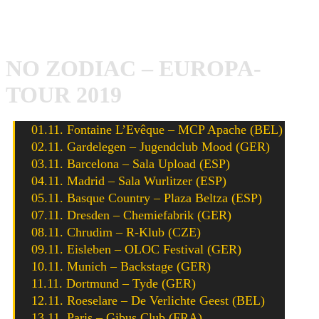
brandneue Single, die möglicherweise der Vorbote für ein
neues Album ist, das pünktlich zur Tour erscheinen könnte.
NO ZODIAC – EUROPA-
TOUR 2019
01.11. Fontaine L’Evêque – MCP Apache (BEL)
02.11. Gardelegen – Jugendclub Mood (GER)
03.11. Barcelona – Sala Upload (ESP)
04.11. Madrid – Sala Wurlitzer (ESP)
05.11. Basque Country – Plaza Beltza (ESP)
07.11. Dresden – Chemiefabrik (GER)
08.11. Chrudim – R-Klub (CZE)
09.11. Eisleben – OLOC Festival (GER)
10.11. Munich – Backstage (GER)
11.11. Dortmund – Tyde (GER)
12.11. Roeselare – De Verlichte Geest (BEL)
13.11. Paris – Gibus Club (FRA)