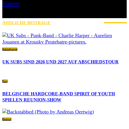
Simon
» Thin Ice » Das Gelbe vom Oi! » Stäbruch Fest » Gimme Some
Action Shows
ÄHNLICHE BEITRÄGE
MEHR VOM AUTOR
Ankündigungen
UK SUBS SIND 2026 UND 2027 AUF ABSCHIEDSTOUR
News
BELGISCHE HARDCORE-BAND SPIRIT OF YOUTH
SPIELEN REUNION-SHOW
Hardcore