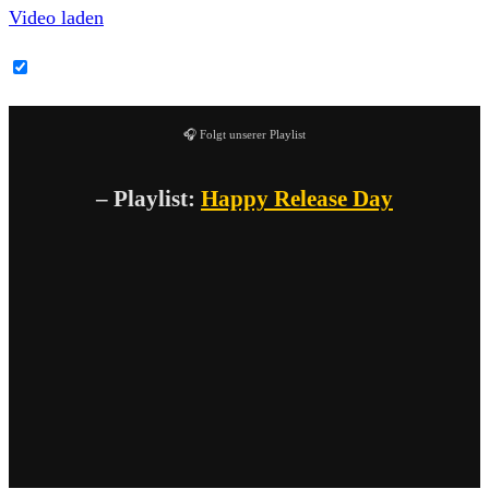
Video laden
YouTube-Inhalte immer entsperren
🎧 Folgt unserer Playlist
– Playlist:
Happy Release Day