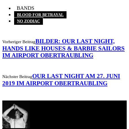
BANDS
BLOOD FOR BETRAYAL
NO ZODIAC
BILDER: OUR LAST NIGHT,
Vorheriger Beitrag
HANDS LIKE HOUSES & BARBIE SAILORS
IM AIRPORT OBERTRAUBLING
OUR LAST NIGHT AM 27. JUNI
Nächster Beitrag
2019 IM AIRPORT OBERTRAUBLING