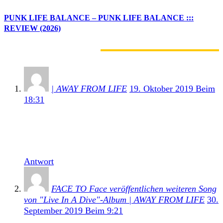
PUNK LIFE BALANCE – PUNK LIFE BALANCE :::
REVIEW (2026)
11 KOMMENTARE
| AWAY FROM LIFE
19. Oktober 2019 Beim
18:31
[…] Labels Fat Wreck Chords. Die letzte Ausgabe
von dieser erschien im vergangenen Jahr von NOFX.
Dazu hier noch einmal unsere Review zum […]
Antwort
FACE TO Face veröffentlichen weiteren Song
von "Live In A Dive"-Album | AWAY FROM LIFE
30.
September 2019 Beim 9:21