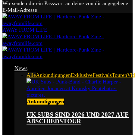
Wir senden dir ein Passwort an deine von dir angegebene
E-Mail-Adresse
AWAY FROM LIFE
News
Alle
Ankündigungen
Exklusive
Festivals
Touren
Vid
Ankündigungen
UK SUBS SIND 2026 UND 2027 AUF
ABSCHIEDSTOUR