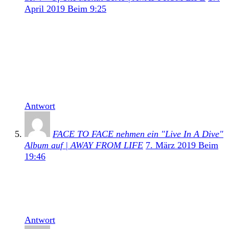
April 2019 Beim 9:25
[…] Schon Ende vergangenen Jahres hatte die Punk-
Rock-Band verkündet an neuem Material zu arbeiten.
Mit Live In A Dive: Ribbed veröffentlichte NOFX im
Juni vergangenen Jahres ein Livealbum. Unser
Review dazu könnt ihr hier noch einmal nachlesen.
[…]
Antwort
FACE TO FACE nehmen ein "Live In A Dive"
Album auf | AWAY FROM LIFE
7. März 2019 Beim
19:46
[…] Fat Wreck Chords. Die letzte Ausgabe gab es im
letzten Jahr mit NOFX und ihrem Ribbed Album.
Dazu hier noch einmal unsere Review zum […]
Antwort