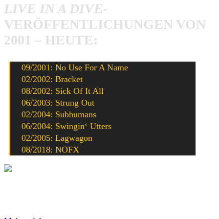
LIVE IN A DIVE
-
VERÖFFENTLICHUNGEN VON
2001 – HEUTE:
09/2001: No Use For A Name
02/2002: Bracket
08/2002: Sick Of It All
06/2003: Strung Out
02/2004: Subhumans
06/2004: Swingin‘ Utters
02/2005: Lagwagon
08/2018: NOFX
Mit dem Laden des Videos akzeptierst du die
Datenschutzerklärung von YouTube.