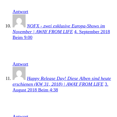
Effort das letzte […]
Antwort
NOFX - zwei exklusive Europa-Shows im
November | AWAY FROM LIFE
4. September 2018
Beim 9:00
[…] Live In A Dive: Ribbed veröffentlichte die Band
im Juni ein Livealbum. Turbulentes Jahr für […]
Antwort
Happy Release Day! Diese Alben sind heute
erschienen (KW 31, 2018) | AWAY FROM LIFE
3.
August 2018 Beim 4:38
[…] NOFX – Live in a Dive – Ribbed ::: Review
(2018) […]
Antwort