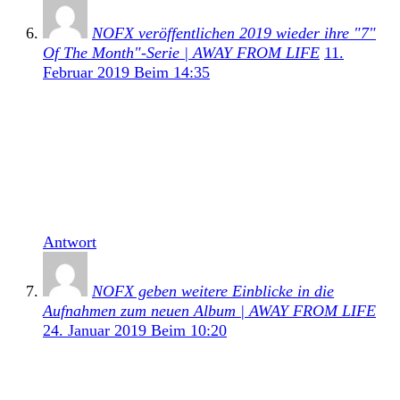
NOFX veröffentlichen 2019 wieder ihre "7"
Of The Month"-Serie | AWAY FROM LIFE
11.
Februar 2019 Beim 14:35
[…] Schon Ende vergangenen Jahres hatte die Punk-
Rock-Band verkündet an neuem Material zu
arbeiten. Mit Live In A Dive: Ribbed veröffentlichte
NOFX im Juni vergangenen Jahres ein Livealbum.
Unser Review dazu könnt ihr hier noch einmal
nachlesen. […]
Antwort
NOFX geben weitere Einblicke in die
Aufnahmen zum neuen Album | AWAY FROM LIFE
24. Januar 2019 Beim 10:20
[…] Mit Live In A Dive: Ribbed veröffentlichte
NOFX im Juni vergangenen Jahres ein Livealbum.