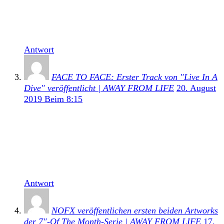
[…] Labels Fat Wreck Chords. Die letzte Ausgabe
von dieser erschien im vergangenen Jahr von NOFX.
Dazu hier noch einmal unsere Review zum […]
Antwort
FACE TO FACE: Erster Track von "Live In A
Dive" veröffentlicht | AWAY FROM LIFE
20. August
2019 Beim 8:15
[…] Labels Fat Wreck Chords. Die letzte Ausgabe
von dieser erschien im vergangenen Jahr von NOFX.
Dazu hier noch einmal unsere Review zum
nachlesen. Neben NOFX und nun auch Face To Face
gab es bereits […]
Antwort
NOFX veröffentlichen ersten beiden Artworks
der 7″-Of The Month-Serie | AWAY FROM LIFE
17.