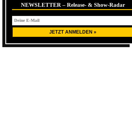
NEWSLETTER – Release- & Show-Radar
Gepaart mit einem klasse Sound und den geistigen
Ergüssen zwischen den Songs der drei Komiker Fat Mike,
El Hefe und Eric Melvin macht es den Livemitschnitt zur
bisherigen Nummer 1 der
Live in a Dive
-Serie.
Fazit
: PFLICHTKAUF !
NOFX (Pressefoto)