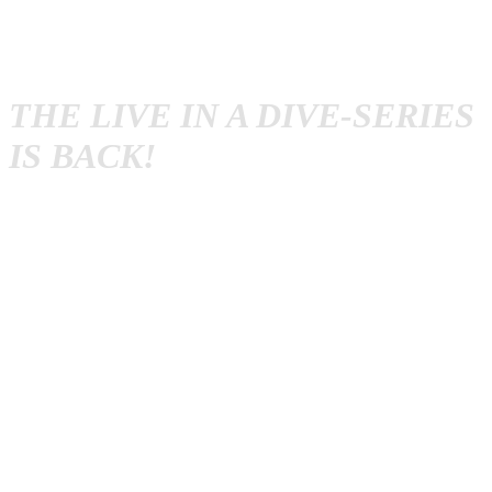
THE LIVE IN A DIVE-SERIES
IS BACK!
Nach 13 Jahren Pause veröffentlicht das amerikanische
Kultlabel
Fat Wreck Chords
wieder ein neues Album der
Live in a Dive
Serie. Und zwar diesmal mit dem Chef
persönlich: So geben sich
Fat Mike
und
NOFX
die Ehre.
Eingespielt wurde hierfür nichts geringeres als das
komplette Kultalbum
Ribbed
von 1991
.
Aufgenommen
wurden die 14 Tracks bereits 2012 im
Mayan Theater in
Los Angeles.
Zur Qualität der einzelnen Songs muss man nicht viel