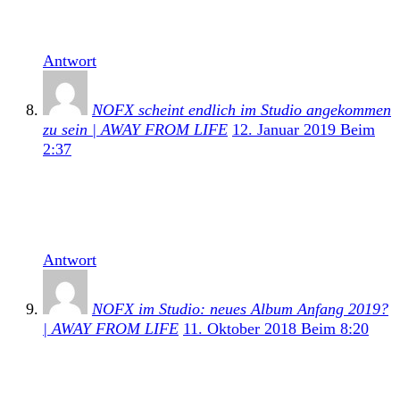
Unser Review dazu könnt ihr hier noch einmal
nachlesen. […]
Antwort
NOFX scheint endlich im Studio angekommen
zu sein | AWAY FROM LIFE
12. Januar 2019 Beim
2:37
[…] Live In A Dive: Ribbed veröffentlichte die Band
im Juni ein Livealbum. Die Review dazu könnt ihr
hier noch einmal […]
Antwort
NOFX im Studio: neues Album Anfang 2019?
| AWAY FROM LIFE
11. Oktober 2018 Beim 8:20
[…] Live In A Dive: Ribbed veröffentlichte die Band
im Juni ein Livealbum. 2016 erschien mit First Ditch