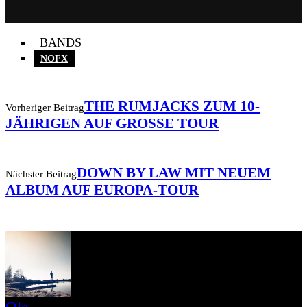
BANDS
NOFX
THE RUMJACKS ZUM 10-
Vorheriger Beitrag
JÄHRIGEN AUF GROSSE TOUR
DOWN BY LAW MIT NEUEM
Nächster Beitrag
ALBUM AUF EUROPA-TOUR