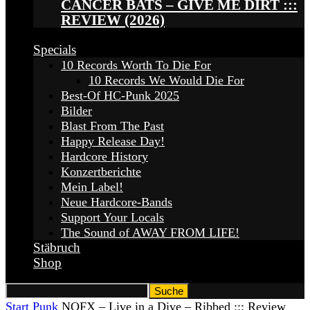
CANCER BATS – GIVE ME DIRT :::
REVIEW (2026)
Specials
10 Records Worth To Die For
10 Records We Would Die For
Best-Of HC-Punk 2025
Bilder
Blast From The Past
Happy Release Day!
Hardcore History
Konzertberichte
Mein Label!
Neue Hardcore-Bands
Support Your Locals
The Sound of AWAY FROM LIFE!
Stäbruch
Shop
Start
Punk
NOFX – Live in a Dive – Ribbed ::: Review