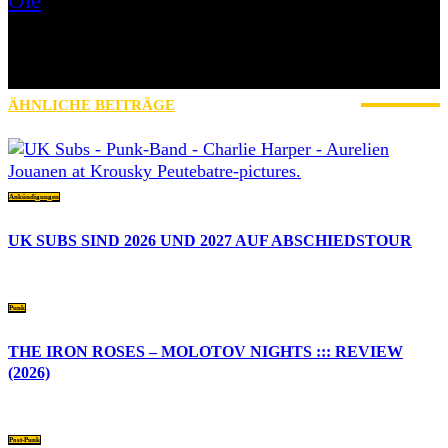
Ole
Mein Name ist Ole, Jahrgang 1979 und ich komme aus der Nähe
von Schweinfurt. Ich bin seit 2017 bei AWAY FROM LIFE und
zuständig für News, Reviews, Interviews, Konzertberichte und
betreue außerdem unseren Instagram-Account mit.
ÄHNLICHE BEITRÄGE
MEHR VOM AUTOR
Ankündigungen
UK SUBS SIND 2026 UND 2027 AUF ABSCHIEDSTOUR
Punk
THE IRON ROSES – MOLOTOV NIGHTS ::: REVIEW
(2026)
Post-Punk