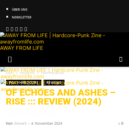
ÜBER UNS
NEWSLETTER
AWAY FROM LIFE
Start
Hardcore
Post-Hardcore
POST-HARDCORE
REVIEWS
OF ECHOES AND ASHES –
RISE ::: REVIEW (2024)
Noah's Ark Won't Come.
Von
SteveS
-
4. November 2024
0