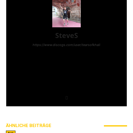
SteveS
https://www.discogs.com/user/tearsofkhali
Hey, ich bin Steve. Punk hab ich mit 12 entdeckt als
ich eine CD von The Exploited kaufte. Hardcore
kam ein wenig später, weil ich Gang Green durch
ein Coversong von Tankard entdeckte. Ich
veranstaltete kleine DIY-Shows in Luxemburg und
schrieb fürs Punkrock!, fürs Plastic Bomb, für den
Gestreckten Mittelfinger und fürs Polytox. Und nun
bin ich hier :)
ÄHNLICHE BEITRÄGE
MEHR VOM AUTOR
Punk