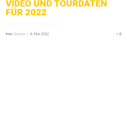
VIDEO UND TOURDATEN
FÜR 2022
Einiges los bei Pestpocken!
Von
Simon
-
6. Mai 2022
0
Wer die Band kennt, weiß dass
Pestpocken
ihre
Jubiläen mit einem eigenen Festival feiern. In
diesem Jahr feiert die Combo ihr 25-jähriges
Bestehen und lädt deshalb am 21. und 22.
Oktober 2022 ins MUK in Gießen ein.
Bevor für das
25 Jahre Pestpocken-Festival
dann ab 25. Mai nach und nach das Line-Up