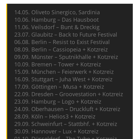
14.05. Oliveto Sinergico, Sardinia
10.06. Hamburg – Das Hausboot
11.06. Veilsdorf – Bunt & Dreckig
23.07. Glaubitz – Back to Future Festival
06.08. Berlin – Resist to Exist Festival
08.09. Berlin – Cassiopeia + Kotzreiz
09.09. Münster – Sputnikhalle + Kotzreiz
10.09. Bremen – Tower + Kotzreiz
15.09. München – Feierwerk + Kotzreiz
16.09. Stuttgart – Juha West + Kotzreiz
17.09. Göttingen – Musa + Kotzreiz
22.09. Dresden – Groovestation + Kotzreiz
23.09. Hamburg – Logo + Kotzreiz
24.09. Oberhausen – Druckluft + Kotzreiz
28.09. Köln – Helios3 + Kotzreiz
29.09. Schweinfurt – Stattbhf. + Kotzreiz
30.09. Hannover – Lux + Kotzreiz
01.10. Düsseldorf – The Tube + Kotzreiz