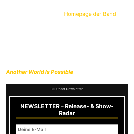
präsentiert wird, gibt es 100 „Katze im Sack“-
Tickets, die ihr auf der
Homepage der Band
bekommt.
Pestpocken haben weiterhin heute den erste
Videoclip ihrer Bandgeschichte veröffentlicht.
Ihr findet das Musikvideo zum Song
A Struggle
For The Whole
, der aus dem aktuellen Album
Another World Is Possible
entstammt, hier:
✉️ Unser Newsletter
NEWSLETTER – Release- & Show-
Radar