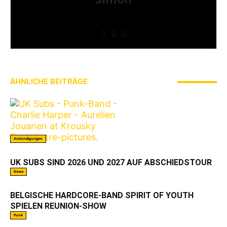
» Thin Ice » Das Gelbe vom Oi! » Stäbruch Fest »
Gimme Some Action Shows
ÄHNLICHE BEITRÄGE
MEHR VOM AUTOR
Ankündigungen
UK SUBS SIND 2026 UND 2027 AUF ABSCHIEDSTOUR
News
BELGISCHE HARDCORE-BAND SPIRIT OF YOUTH
SPIELEN REUNION-SHOW
Punk