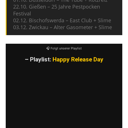
22.10. Gießen – 25 Jahre Pestpocken
Festival
02.12. Bischofswerda – East Club + Slime
03.12. Zwickau – Alter Gasometer + Slime
🎧 Folgt unserer Playlist
– Playlist:
Happy Release Day