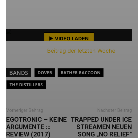
Planung – bis dahin möchte ich euch die zweite
Mit dem Laden des Videos akzeptierst du die
EP der Band
Wolves Like Us
ans Herz legen.
Datenschutzerklärung von YouTube.
Mehr erfahren
VIDEO LADEN
Hier gehts zum
Beitrag der letzten Woche
.
YouTube-Inhalte immer entsperren
BANDS
DOVER
RATHER RACCOON
THE DISTILLERS
Vorheriger Beitrag
Nächster Beitrag
EGOTRONIC – KEINE
TRAPPED UNDER ICE
ARGUMENTE :::
STREAMEN NEUEN
REVIEW (2017)
SONG „NO RELIEF“