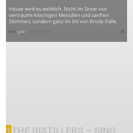
Heute wird es weiblich. Nicht im Sinne von
verträumt-kitschigen Melodien und sanften
Stimmen, sondern ganz im Stil von Brody Dalle.
Von
Jule
-
9. Juni 2017
0
In der Kategorie
Platten der Woche
stellen wir –
das sind
Jule
,
Fischi
und
Brello
– euch jeden
Freitag ein paar Scheiben vor, die uns ganz
besonders am Herzen liegen. Egal ob Klassiker
oder Underground, ob Deutschpunk oder Post-
Hardcore, Hauptsache es gefällt!
1
THE DISTILLERS – SING