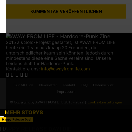
2015 als Solo-Projekt gestartet, ist AWAY FROM LIFE
heute ein Team aus knapp 20 Freunden, die
unterschiedlicher kaum sein könnten, jedoch durch
mindestens diese eine Sache vereint sind: Unsere
Leidenschaft für Hardcore-Punk.
Kontaktiere uns:
info@awayfromlife.com
Our Attitude
Newsletter
Kontakt
FAQ
Datenschutz
Impressum
© Copyright by AWAY FROM LIFE 2015 - 2022 |
Cookie-Einstellungen
MEHR STORYS
Happy Release Day!
HAPPY RELEASE DAY! DIE