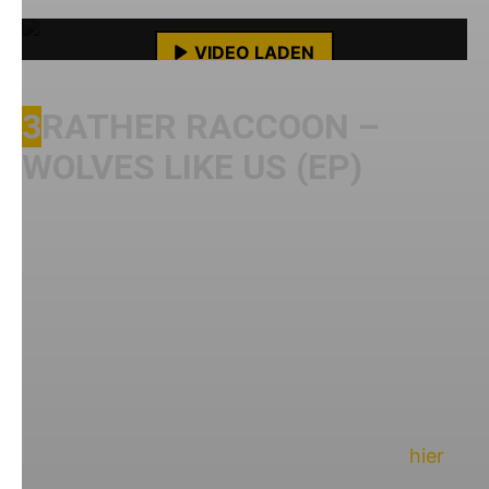
Mehr erfahren
VIDEO LADEN
YouTube-Inhalte immer entsperren
3
RATHER RACCOON –
WOLVES LIKE US (EP)
Jetzt bin ich aber arg weit in die Vergangenheit
abgedriftet – natürlich gibt es auch heute noch
Frauen am Mikro. So zum Beispiel bei
Rather
Raccoon
. Frontfrau Liza und ihre drei Jungs
sind in Niederbayern beheimatet und machen
seit 2009 zusammen englischsprachigen
Streetpunk, dem man die 70er Jahre noch ganz
deutlich anhört. Was die Landshuter Punks
bisher schon alles erlebt haben, könnt ihr
hier
nachlesen. Eine LP ist wohl auch schon in