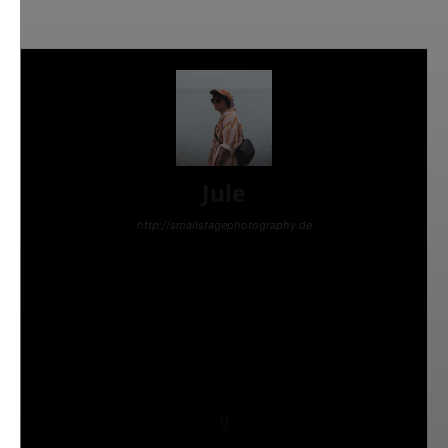
Jule
http://smallstagephotography.de
Ich bin die Jule, Jahrgang ‘92, aus dem schönen
Landshut in Niederbayern. Seit April 2017 bin ich
Teil des AWAY FROM LIFE-Teams. Neben
sporadischen Reviews und immer häufigeren
Fotoberichten von Konzerten belästige ich euch
jeden Monat mit unserem Newsletter. Am wohlsten
fühle ich mich in melodischen Punk-Rock-Gefilden,
dabei darf es weder an rauen Stimmen noch an
harmonischen Gitarrenriffs fehlen!