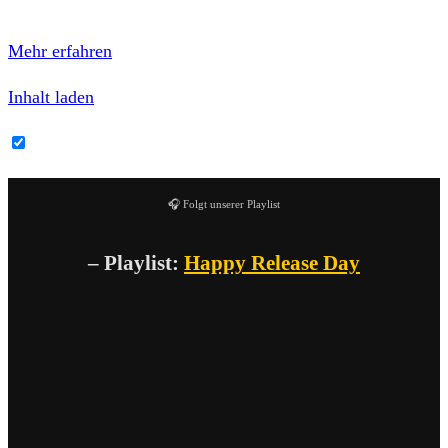
Datenschutzerklärung von Bandcamp.
Mehr erfahren
Inhalt laden
Bandcamp-Inhalte immer entsperren
🎧 Folgt unserer Playlist
– Playlist:
Happy Release Day