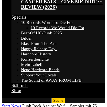
CANCER BATS – GIVE ME DIRT :::
REVIEW (2026)
Specials
10 Records Worth To Die For
10 Records We Would Die For
Best-Of HC-Punk 2025
Bilder
Blast From The Past
Happy Release Day!
Hardcore History
Konzertberichte
Mein Label!
Neue Hardcore-Bands
Support Your Locals
The Sound of AWAY FROM LIFE!
Stäbruch
Shop
Start
News
Punk Rock Against War! – Sampler mit 76