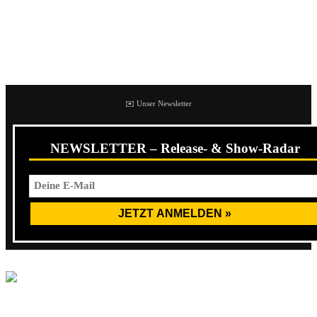
Ihr könnt euch den Sampler hier bereits für schlappe 7,50
Euro herunterladen (das sind nicht einmal 10 Cent pro
Bands!):
✉️ Unser Newsletter
NEWSLETTER – Release- & Show-Radar
Mit dem Laden des Inhalts akzeptierest du die