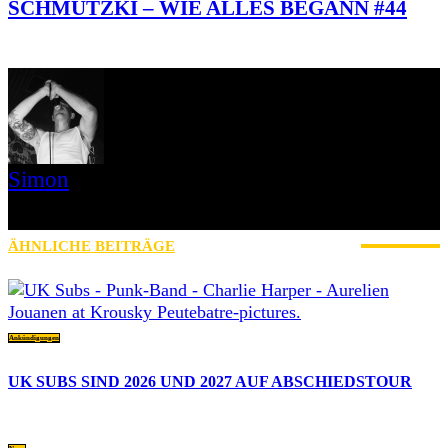
SCHMUTZKI – WIE ALLES BEGANN #44
Simon
» Thin Ice » Das Gelbe vom Oi! » Stäbruch Fest » Gimme Some
Action Shows
ÄHNLICHE BEITRÄGE
MEHR VOM AUTOR
Ankündigungen
UK SUBS SIND 2026 UND 2027 AUF ABSCHIEDSTOUR