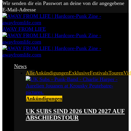
Wir senden dir ein Passwort an deine von dir angegebene
E-Mail-Adresse
AWAY FROM LIFE
News
Alle
Ankündigungen
Exklusive
Festivals
Touren
Vid
Ankündigungen
UK SUBS SIND 2026 UND 2027 AUF
ABSCHIEDSTOUR