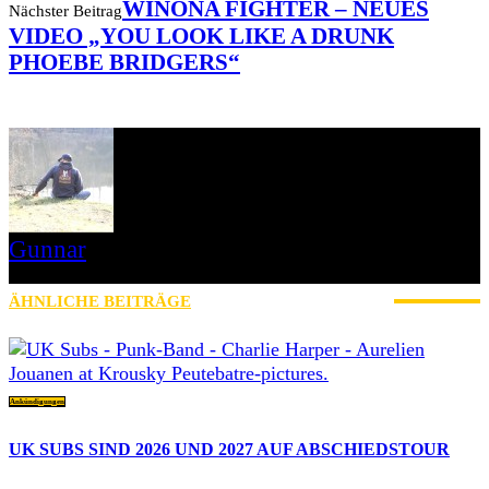
WINONA FIGHTER – NEUES
Nächster Beitrag
VIDEO „YOU LOOK LIKE A DRUNK
PHOEBE BRIDGERS“
Gunnar
I LIVE ON A BIG ROCK - CALLED PUNK-ROCK
ÄHNLICHE BEITRÄGE
MEHR VOM AUTOR
Ankündigungen
UK SUBS SIND 2026 UND 2027 AUF ABSCHIEDSTOUR