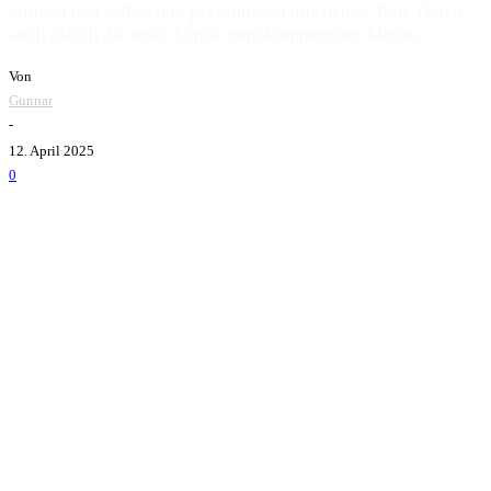
einfach mal selber und präsentieren uns neben Tour-Daten
auch gleich die erste Single vom kommenden Album.
Von
Gunnar
-
12. April 2025
0
Rantanplan
haben zu Beginn des Jahres ihr Jubiläum erst
mit einer ordentlichen Tour gefeiert, da legen die
Hamburger nun bereits nach und präsentieren sich und uns
das nächste Geschenk, ein neues Album. Das Album mit
dem Titel
Blast Of NY
wurde im Februar in nur vier Tagen
eingespielt und beinhaltet ein ordentliches Potpourri ihres
bisherigen Schaffens. Aufgenommen wurde das Album