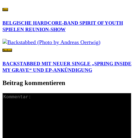
News
BELGISCHE HARDCORE-BAND SPIRIT OF YOUTH
SPIELEN REUNION-SHOW
Hardcore
BACKSTABBED MIT NEUER SINGLE „SPRING INSIDE
MY GRAVE“ UND EP-ANKÜNDIGUNG
Beitrag kommentieren