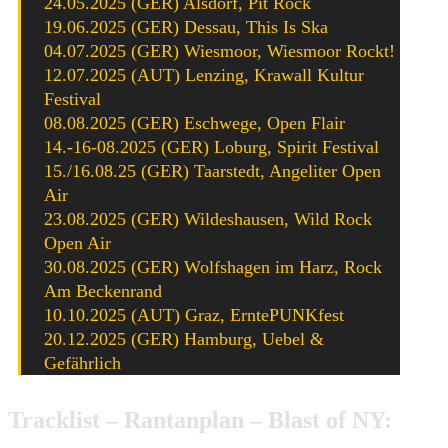
24.05.2025 (GER) Alsdorf, Pit Rock
19.06.2025 (GER) Dessau, This Is Ska
04.07.2025 (GER) Wiesmoor, Wiesmoor Rockt!
12.07.2025 (AUT) Lenzing, Krawall Kultur
Festival
08.08.2025 (GER) Eschwege, Open Flair
14.-16-08.2025 (GER) Loburg, Spirit Festival
15./16.08.25 (GER) Taarstedt, Angeliter Open
Air
23.08.2025 (GER) Wildeshausen, Wild Rock
Open Air
30.08.2025 (GER) Wolfshagen im Harz, Rock
Am Beckenrand
10.10.2025 (AUT) Graz, ErntePUNKfest
20.12.2025 (GER) Hamburg, Uebel &
Gefährlich
Tracklist – Rantanplan – Blast of NY: