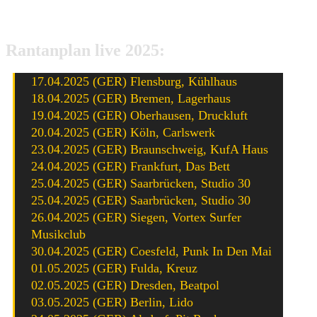
anderer Titel die Geschichte dieser Band.
Rantanplan live 2025:
17.04.2025 (GER) Flensburg, Kühlhaus
18.04.2025 (GER) Bremen, Lagerhaus
19.04.2025 (GER) Oberhausen, Druckluft
20.04.2025 (GER) Köln, Carlswerk
23.04.2025 (GER) Braunschweig, KufA Haus
24.04.2025 (GER) Frankfurt, Das Bett
25.04.2025 (GER) Saarbrücken, Studio 30
25.04.2025 (GER) Saarbrücken, Studio 30
26.04.2025 (GER) Siegen, Vortex Surfer
Musikclub
30.04.2025 (GER) Coesfeld, Punk In Den Mai
01.05.2025 (GER) Fulda, Kreuz
02.05.2025 (GER) Dresden, Beatpol
03.05.2025 (GER) Berlin, Lido