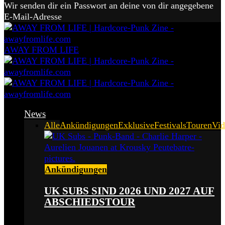
Wir senden dir ein Passwort an deine von dir angegebene
E-Mail-Adresse
AWAY FROM LIFE
News
Alle
Ankündigungen
Exklusive
Festivals
Touren
Vid
Ankündigungen
UK SUBS SIND 2026 UND 2027 AUF
ABSCHIEDSTOUR