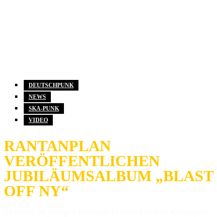
DEUTSCHPUNK
NEWS
SKA-PUNK
VIDEO
RANTANPLAN
VERÖFFENTLICHEN
JUBILÄUMSALBUM „BLAST
OFF NY“
Zu ihrem 30 jährigen Jubiläum beschenken sich Rantanplan