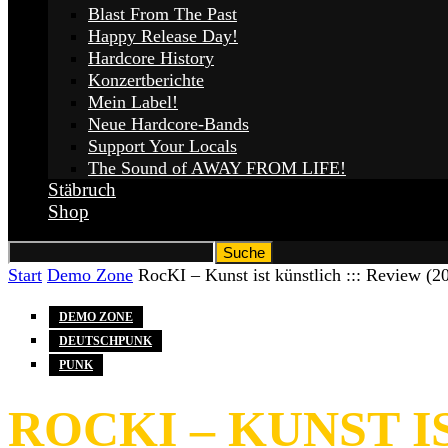
Blast From The Past
Happy Release Day!
Hardcore History
Konzertberichte
Mein Label!
Neue Hardcore-Bands
Support Your Locals
The Sound of AWAY FROM LIFE!
Stäbruch
Shop
Start
Demo Zone
RocKI – Kunst ist künstlich ::: Review (2
DEMO ZONE
DEUTSCHPUNK
PUNK
ROCKI – KUNST IS