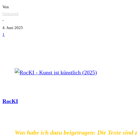
Von
Gripweed
-
4. Juni 2025
1
RocKI - Kunst ist künstlich (2025)
RocKI
ist definitiv ein interessantes Projekt. Der Name deut
viele ungenutzte Punktexte herumliegen gehabt und lange ke
er am Besten selbst erklären:
Was habe ich dazu beigetragen: Die Texte sind