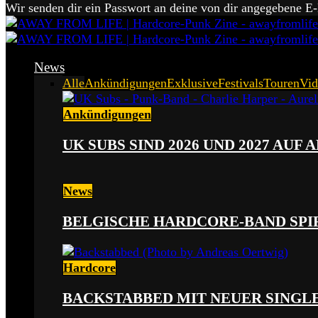
Wir senden dir ein Passwort an deine von dir angegebene E
News
Alle
Ankündigungen
Exklusive
Festivals
Touren
Vid
Ankündigungen
UK SUBS SIND 2026 UND 2027 AUF
News
BELGISCHE HARDCORE-BAND SPI
Hardcore
BACKSTABBED MIT NEUER SINGLE