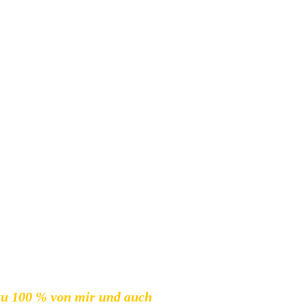
et es bereits an: die „Band“ ist eigentlich gar keine, sondern 
ien Möglichkeit diese in Songs umzuwandeln. Nun hat er es g
 zu 100 % von mir und auch