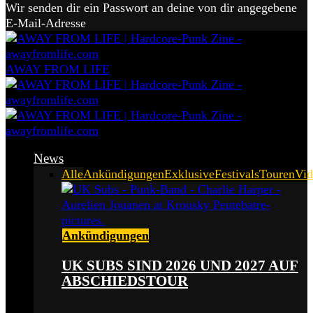
Wir senden dir ein Passwort an deine von dir angegebene
E-Mail-Adresse
AWAY FROM LIFE
News
Alle
Ankündigungen
Exklusive
Festivals
Touren
Vid
Ankündigungen
UK SUBS SIND 2026 UND 2027 AUF
ABSCHIEDSTOUR