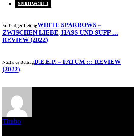
SPIRITWORLD
WHITE SPARROWS –
Vorheriger Beitrag
ZWISCHEN LIEBE, HASS UND SUFF :::
REVIEW (2022)
D.E.E.P. – FATUM ::: REVIEW
Nächster Beitrag
(2022)
Timbo
Seit Anbeginn gehört der Konsum härterer Musik zu meinem Leben,
von Punk bis Hardcore, von Metal bis Sludge. Dazu gesellt sich die