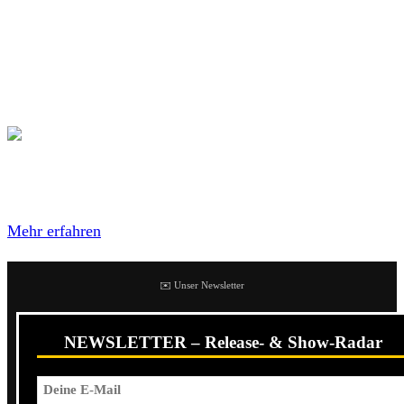
rotieren bringen. Der Gesang wird zudem von keinem
geringerem als Dwid Hellion (
Integrity)
ergänzt. Heraus
kommt eine wirklich geile HC-Thrashnummer, die ihr
einfach mal selbst antesten könnt:
Mit dem Laden des Videos akzeptierst du die
Datenschutzerklärung von YouTube.
Mehr erfahren
✉️ Unser Newsletter
NEWSLETTER – Release- & Show-Radar