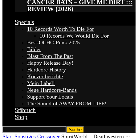
CANCER BATS – GIVE ME DIRT :::
REVIEW (2026)
Specials
10 Records Worth To Die For
10 Records We Would Die For
Best-Of HC-Punk 2025
Bilder
Blast From The Past
Happy Release Day!
Hardcore History
Konzertberichte
Mein Label!
Neue Hardcore-Bands
Support Your Locals
The Sound of AWAY FROM LIFE!
Stäbruch
Shop
Start
Sonstiges
Crossover
SpiritWorld – Deathwestern :::