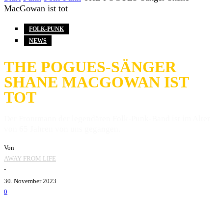
MacGowan ist tot
FOLK-PUNK
NEWS
THE POGUES-SÄNGER
SHANE MACGOWAN IST
TOT
Der Frontmann der legendären Folk-Punk-Band ist im Alter
von 65 Jahren von uns gegangen.
Von
AWAY FROM LIFE
-
30. November 2023
0