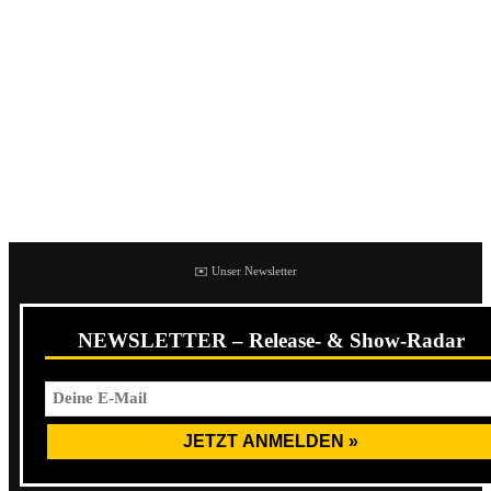
und Drogenmissbrauch gesundheitlich angeschlagen.
Shane MacGowan prägte maßgeblich die Musikwelt als
kreativer Kopf hinter The Pogues. Die Band, in den späten
1980er Jahren auf dem Höhepunkt ihres Ruhms, gilt als
Wegbereiter des Folk-Punks. Aus seiner Feder stammen
beispielsweise Welthits wie
Fairytale of New York
und
Dirty Old Town
.
✉️ Unser Newsletter
NEWSLETTER – Release- & Show-Radar