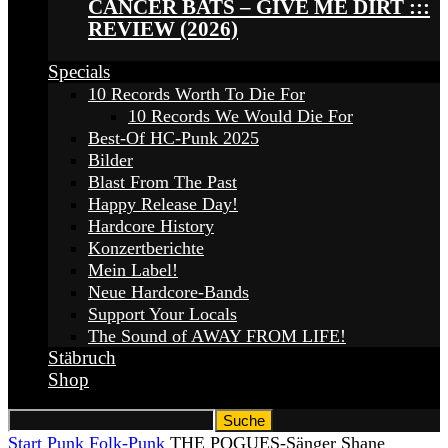
CANCER BATS – GIVE ME DIRT :::
REVIEW (2026)
Specials
10 Records Worth To Die For
10 Records We Would Die For
Best-Of HC-Punk 2025
Bilder
Blast From The Past
Happy Release Day!
Hardcore History
Konzertberichte
Mein Label!
Neue Hardcore-Bands
Support Your Locals
The Sound of AWAY FROM LIFE!
Stäbruch
Shop
Start
Punk
Folk-Punk
THE POGUES-Sänger Shane