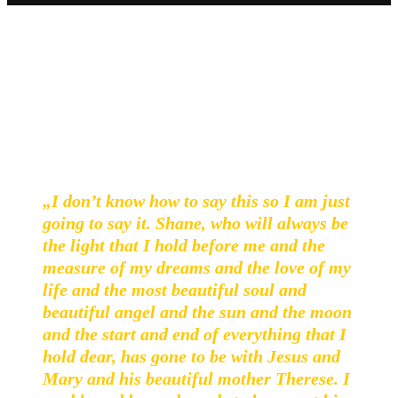
MacGowan wird nicht nur für seine Musik, sondern auch
für seinen unkonventionellen Lebensstil und sein soziales
Engagement in Erinnerung bleiben.
Hier ist die vollständige Mitteilung seiner Frau im
Original:
„I don’t know how to say this so I am just
going to say it. Shane, who will always be
the light that I hold before me and the
measure of my dreams and the love of my
life and the most beautiful soul and
beautiful angel and the sun and the moon
and the start and end of everything that I
hold dear, has gone to be with Jesus and
Mary and his beautiful mother Therese. I