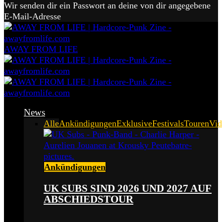
Wir senden dir ein Passwort an deine von dir angegebene
E-Mail-Adresse
AWAY FROM LIFE
News
Alle
Ankündigungen
Exklusive
Festivals
Touren
Vid
Ankündigungen
UK SUBS SIND 2026 UND 2027 AUF
ABSCHIEDSTOUR