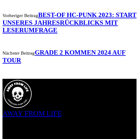
BEST-OF HC-PUNK 2023: START
Vorheriger Beitrag
UNSERES JAHRESRÜCKBLICKS MIT
LESERUMFRAGE
GRADE 2 KOMMEN 2024 AUF
Nächster Beitrag
TOUR
AWAY FROM LIFE
2015 als Solo-Projekt gestartet, ist AWAY FROM LIFE heute ein
Team aus knapp 20 Freunden, die unterschiedlicher kaum sein
könnten, jedoch durch mindestens diese eine Sache vereint sind: Der
Leidenschaft für Hardcore-Punk. Diese Subkultur ist für uns kein