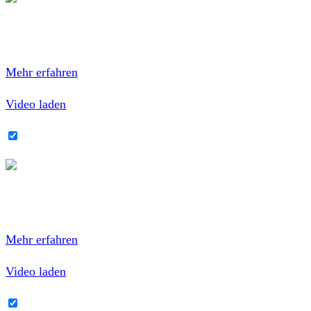
Mit dem Laden des Videos akzeptierst du die
Datenschutzerklärung von YouTube.
Mehr erfahren
Video laden
YouTube-Inhalte immer entsperren
Mit dem Laden des Videos akzeptierst du die
Datenschutzerklärung von YouTube.
Mehr erfahren
Video laden
YouTube-Inhalte immer entsperren