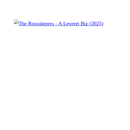
The Roozalepres - A Leveret Biz (2025)
Heute gibt es mal wieder eine Veröffentlichung aus Italien,
die den Weg auf meinen Plattenteller geschafft hat.
The
Roozalepres
aus Florenz haben ein neues Album
veröffentlicht.
A Leveret Biz
ist über
Timebomb Records/ Hellnation
auch als gelbe Vinyl Edition, inklusive beigefügtem
Textblatt, erschienen.
Punk’n’Roll oder Garage (Punk-)Rock mit Blues Rock und
Swedish Garage und 77er Punk Einflüssen, irgendwo da