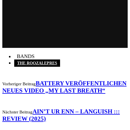
BANDS
THE ROOZALEPRES
BATTERY VERÖFFENTLICHEN
Vorheriger Beitrag
NEUES VIDEO „MY LAST BREATH“
AIN’T UR ENN – LANGUISH :::
Nächster Beitrag
REVIEW (2025)