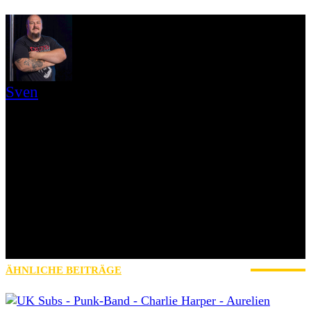
Sven
Moin! Ich bin Sven aus der Nähe von Hamburg, 72er Jahrgang und
seit über 20 Jahren glücklich verheiratet. Ich bin seit Sommer 2018
bei AWAY FROM LIFE und mache hauptsächlich Konzertfotos,
Reviews und Interviews. Wenn ich nicht meinem „normalen“ Job
nachgehe oder für AWAY FROM LIFE schreibe, könnt ihr mich
entweder im Stadion beim FC. St. Pauli, auf Konzerten, beim
Fotografieren oder beim Sport treffen. Bei letzterem schlägt mein
Herz für‘s Boxen und Kraftsport. Ich liebe NYHC, bin aber auch für
viele andere Genre offen, die zu unserer Szene gehören oder
zumindest daran angrenzen. Meine All-Time Lieblingsbands sind
Sick Of It All, Misfits, Ramones, Agnostic Front, und Slipknot.
Hardcore lives!
ÄHNLICHE BEITRÄGE
MEHR VOM AUTOR