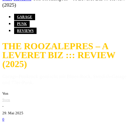
(2025)
GARAGE
PUNK
REVIEWS
THE ROOZALEPRES – A
LEVERET BIZ ::: REVIEW
(2025)
Garage-Punkrock gemischt mit Blues-Rock, Swedish-Garage
und 77er-Punk.
Von
Sven
-
29. Mai 2025
0