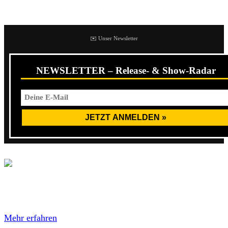
sind The Roozalepres musikalisch einzuordnen.
✉️ Unser Newsletter
NEWSLETTER – Release- & Show-Radar
Mit dem Laden des Videos akzeptierst du die
Datenschutzerklärung von YouTube.
Mehr erfahren