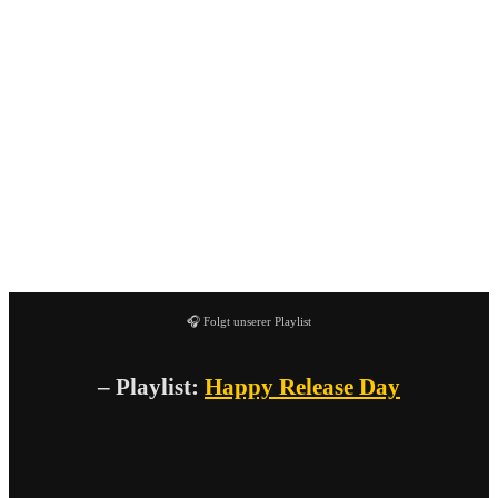
Herauskommen gut tanzbare Songs, mit Liebe zum Detail,
ohne zu überladen. Ein gutes zweites Album, das auf
weitere gute Songs hoffen lässt.
Wenn die Songs Live genauso rüberkommen, wird jedes
Konzert zu einer großen Party und wer sich bewegen kann,
muss dann einfach tanzen.
Eine klare Empfehlung reinzuhören.
🎧 Folgt unserer Playlist
– Playlist:
Happy Release Day