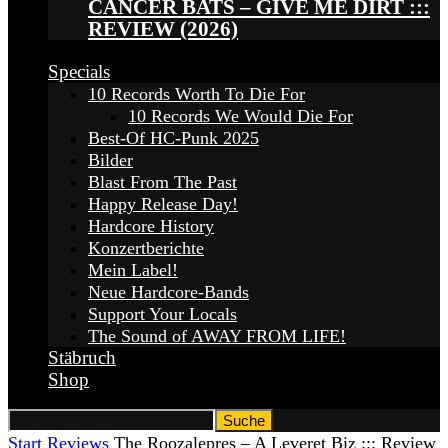
CANCER BATS – GIVE ME DIRT :::
REVIEW (2026)
Specials
10 Records Worth To Die For
10 Records We Would Die For
Best-Of HC-Punk 2025
Bilder
Blast From The Past
Happy Release Day!
Hardcore History
Konzertberichte
Mein Label!
Neue Hardcore-Bands
Support Your Locals
The Sound of AWAY FROM LIFE!
Stäbruch
Shop
Start
Reviews
The Roozalepres – A Leveret Biz ::: Review