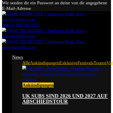
Wir senden dir ein Passwort an deine von dir angegebene
E-Mail-Adresse
AWAY FROM LIFE
News
Alle
Ankündigungen
Exklusive
Festivals
Touren
Vid
Ankündigungen
UK SUBS SIND 2026 UND 2027 AUF
ABSCHIEDSTOUR