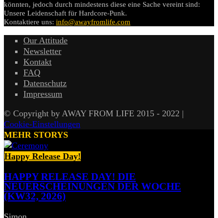
könnten, jedoch durch mindestens diese eine Sache vereint sind:
Unsere Leidenschaft für Hardcore-Punk.
Kontaktiere uns:
info@awayfromlife.com
Our Attitude
Newsletter
Kontakt
FAQ
Datenschutz
Impressum
© Copyright by AWAY FROM LIFE 2015 - 2022 |
Cookie-Einstellungen
MEHR STORYS
Happy Release Day!
HAPPY RELEASE DAY! DIE
NEUERSCHEINUNGEN DER WOCHE
(KW32, 2026)
Simon
-
7. August 2026