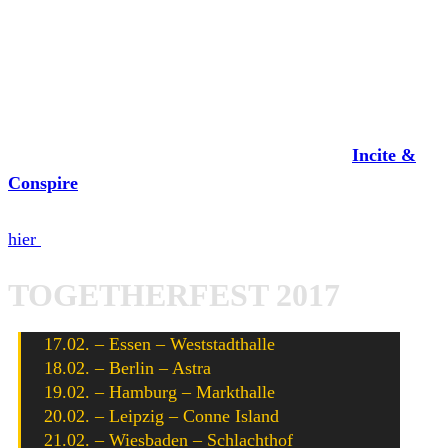
Deutschland, Österreich und Belgien. Davor hat die Band
zu ihrem Song „
The Fortress
“ noch ein neues Video
veröffentlicht, dass ihr euch zu Beginn des Beitrags
anschauen könnt.
Der Song stammt von ihrem aktuellen Album „
Incite &
Conspire
„, dass vergangenes Jahr auf End Hits Records
erschienen ist. Unser Interview zu dem Album könnt ihr
hier
lesen.
TOGETHERFEST 2017
17.02. – Essen – Weststadthalle
18.02. – Berlin – Astra
19.02. – Hamburg – Markthalle
20.02. – Leipzig – Conne Island
21.02. – Wiesbaden – Schlachthof