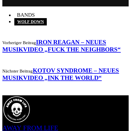
BANDS
WOLF DOWN
IRON REAGAN – NEUES
Vorheriger Beitrag
MUSIKVIDEO „FUCK THE NEIGHBORS“
KOTOV SYNDROME – NEUES
Nächster Beitrag
MUSIKVIDEO „INK THE WORLD“
AWAY FROM LIFE