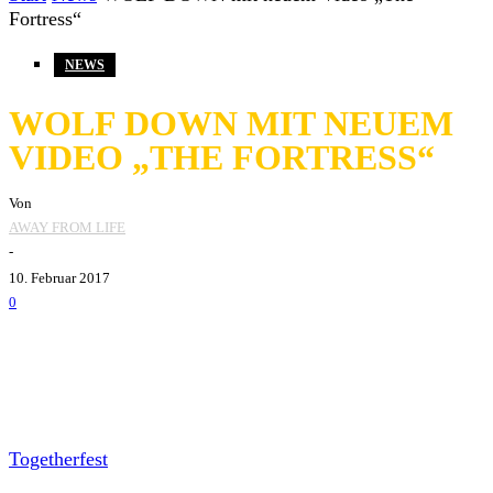
Fortress“
NEWS
WOLF DOWN MIT NEUEM
VIDEO „THE FORTRESS“
Von
AWAY FROM LIFE
-
10. Februar 2017
0
In genau einer Woche beginnt für Wolf Down die
Togetherfest
Tour mit
Youth Of Today
,
Trash Talk
,
American Nightmare
und
Vanishing Life
durch