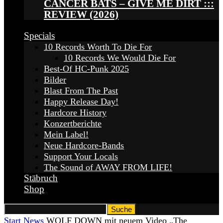
CANCER BATS – GIVE ME DIRT :::
REVIEW (2026)
Specials
10 Records Worth To Die For
10 Records We Would Die For
Best-Of HC-Punk 2025
Bilder
Blast From The Past
Happy Release Day!
Hardcore History
Konzertberichte
Mein Label!
Neue Hardcore-Bands
Support Your Locals
The Sound of AWAY FROM LIFE!
Stäbruch
Shop
Start
News
WOLF DOWN mit neuem Video „The