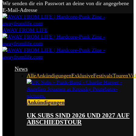
Wir senden dir ein Passwort an deine von dir angegebene
E-Mail-Adresse
AWAY FROM LIFE
News
Alle
Ankündigungen
Exklusive
Festivals
Touren
Vid
Ankündigungen
UK SUBS SIND 2026 UND 2027 AUF
ABSCHIEDSTOUR