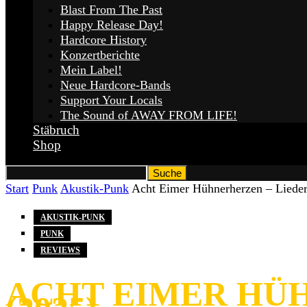
Blast From The Past
Happy Release Day!
Hardcore History
Konzertberichte
Mein Label!
Neue Hardcore-Bands
Support Your Locals
The Sound of AWAY FROM LIFE!
Stäbruch
Shop
Start
Punk
Akustik-Punk
Acht Eimer Hühnerherzen – Lieder
AKUSTIK-PUNK
PUNK
REVIEWS
ACHT EIMER HÜH