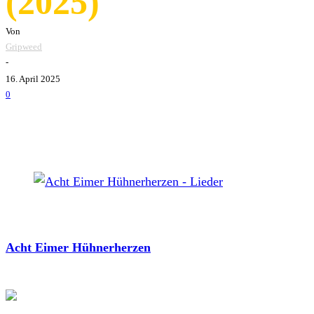
(2025)
Von
Gripweed
-
16. April 2025
0
Acht Eimer Hühnerherzen - Lieder
Acht Eimer Hühnerherzen
haben mit
Lieder
ihr viertes Al
ich sitz’ zuhause und spucke Blut“. Das Zitat aus dem Son