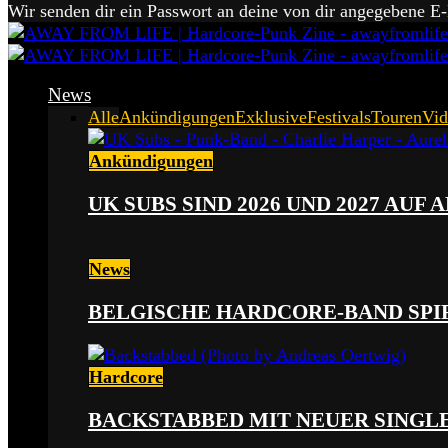
Wir senden dir ein Passwort an deine von dir angegebene E
News
Alle
Ankündigungen
Exklusive
Festivals
Touren
Vid
Ankündigungen
UK SUBS SIND 2026 UND 2027 AUF
News
BELGISCHE HARDCORE-BAND SPI
Hardcore
BACKSTABBED MIT NEUER SINGLE