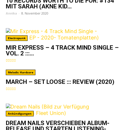
10 RECORDS WORTH TO DIE FOR: #134
MIT SARAH (AKNE KID...
Annika
-
8. November 2020
Electropunk
MIR EXPRESS – 4 TRACK MIND SINGLE –
VOL. 2 :::...
Melodic Hardcore
MARCH – SET LOOSE ::: REVIEW (2020)
Ankündigungen
DREAM NAILS VERSCHIEBEN ALBUM-
RELEASE UND STARTEN LISTENING-