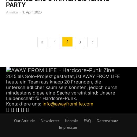
PARTY
Annika
-
1. April 2020
2
1
3
2015 als Solo-Projekt gestartet, ist AWAY FROM LIFE
heute ein Team aus knapp 20 Freunden, die
unterschiedlicher kaum sein könnten, jedoch durch
mindestens diese eine Sache vereint sind: Unsere
Leidenschaft für Hardcore-Punk.
Kontaktiere uns:
info@awayfromlife.com
Our Attitude
Newsletter
Kontakt
FAQ
Datenschutz
Impressum