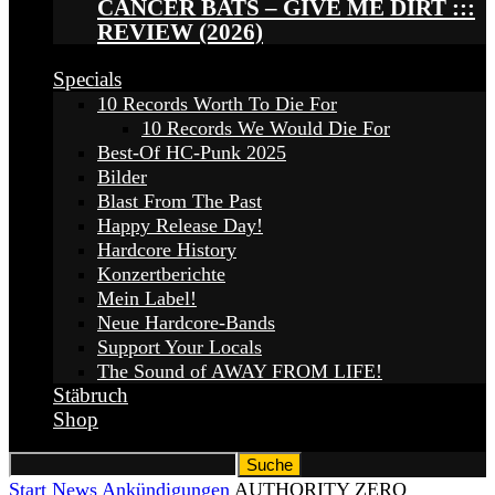
CANCER BATS – GIVE ME DIRT :::
REVIEW (2026)
Specials
10 Records Worth To Die For
10 Records We Would Die For
Best-Of HC-Punk 2025
Bilder
Blast From The Past
Happy Release Day!
Hardcore History
Konzertberichte
Mein Label!
Neue Hardcore-Bands
Support Your Locals
The Sound of AWAY FROM LIFE!
Stäbruch
Shop
Start
News
Ankündigungen
AUTHORITY ZERO