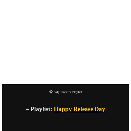
03. Persona Non Grata
04. Atom Bomb
05. Ah Hell
06. Shake the Ground
07. Mush Mouth
08. The Bright Side
09. Back from the Dead
10. On the Outside
11. Damage Control
12. Right This Way
🎧 Folgt unserer Playlist
– Playlist:
Happy Release Day