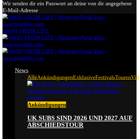
Wir senden dir ein Passwort an deine von dir angegebene
E-Mail-Adresse
AWAY FROM LIFE
News
Alle
Ankündigungen
Exklusive
Festivals
Touren
Vid
Ankündigungen
UK SUBS SIND 2026 UND 2027 AUF
ABSCHIEDSTOUR