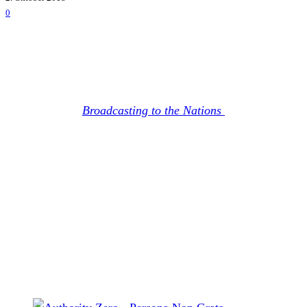
0
Authority Zero
werden bereits knapp ein Jahr nach ihrem
letztem Album
Broadcasting to the Nations
ein neues
veröffentlichen. Dieses wird den Titel
Persona Non Grata
tragen und am 07. Dezember 2018 über Concrete Jungle
Records und Zia Records erscheinen.
2019 soll dann mit neuem Album im Gepäck eine
ausgiebige Europa-Tournee folgen. Die ersten Hörproben
und Infos zur Tour, sollen in den kommenden Wochen
bekanntgegeben werden. Hier schon einmal das Artwork
und Albumcover.