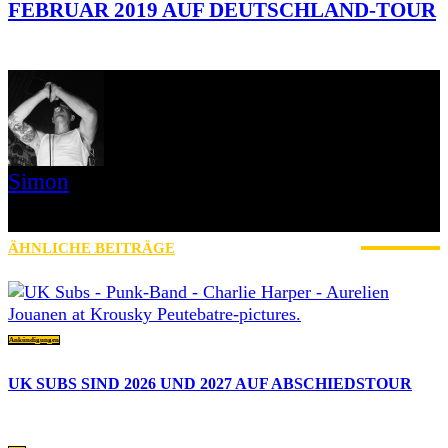
FEBRUAR 2019 AUF DEUTSCHLAND-TOUR
Simon
» Thin Ice » Das Gelbe vom Oi! » Stäbruch Fest » Gimme Some
Action Shows
ÄHNLICHE BEITRÄGE
MEHR VOM AUTOR
Ankündigungen
UK SUBS SIND 2026 UND 2027 AUF ABSCHIEDSTOUR