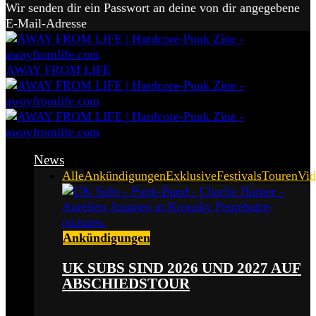
Wir senden dir ein Passwort an deine von dir angegebene
E-Mail-Adresse
AWAY FROM LIFE
News
Alle
Ankündigungen
Exklusive
Festivals
Touren
Vid
Ankündigungen
UK SUBS SIND 2026 UND 2027 AUF
ABSCHIEDSTOUR