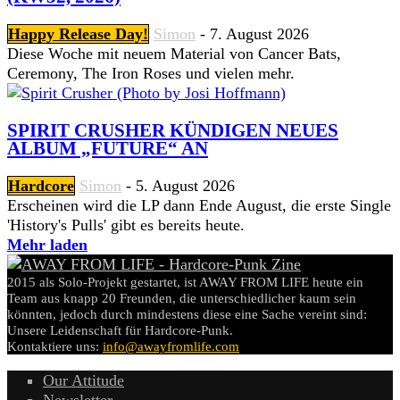
Happy Release Day!
Simon
-
7. August 2026
Diese Woche mit neuem Material von Cancer Bats,
Ceremony, The Iron Roses und vielen mehr.
SPIRIT CRUSHER KÜNDIGEN NEUES
ALBUM „FUTURE“ AN
Hardcore
Simon
-
5. August 2026
Erscheinen wird die LP dann Ende August, die erste Single
'History's Pulls' gibt es bereits heute.
Mehr laden
2015 als Solo-Projekt gestartet, ist AWAY FROM LIFE heute ein
Team aus knapp 20 Freunden, die unterschiedlicher kaum sein
könnten, jedoch durch mindestens diese eine Sache vereint sind:
Unsere Leidenschaft für Hardcore-Punk.
Kontaktiere uns:
info@awayfromlife.com
Our Attitude
Newsletter