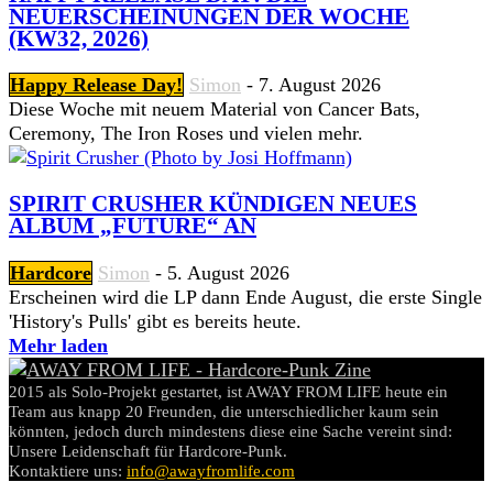
NEUERSCHEINUNGEN DER WOCHE
(KW32, 2026)
Happy Release Day!
Simon
-
7. August 2026
Diese Woche mit neuem Material von Cancer Bats,
Ceremony, The Iron Roses und vielen mehr.
SPIRIT CRUSHER KÜNDIGEN NEUES
ALBUM „FUTURE“ AN
Hardcore
Simon
-
5. August 2026
Erscheinen wird die LP dann Ende August, die erste Single
'History's Pulls' gibt es bereits heute.
Mehr laden
2015 als Solo-Projekt gestartet, ist AWAY FROM LIFE heute ein
Team aus knapp 20 Freunden, die unterschiedlicher kaum sein
könnten, jedoch durch mindestens diese eine Sache vereint sind:
Unsere Leidenschaft für Hardcore-Punk.
Kontaktiere uns:
info@awayfromlife.com