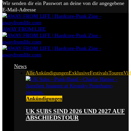
Wir senden dir ein Passwort an deine von dir angegebene
E-Mail-Adresse
AWAY FROM LIFE
News
Alle
Ankündigungen
Exklusive
Festivals
Touren
Vid
Ankündigungen
UK SUBS SIND 2026 UND 2027 AUF
ABSCHIEDSTOUR