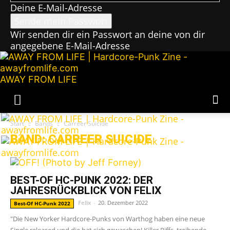
Deine E-Mail-Adresse
Wir senden dir ein Passwort an deine von dir
angegebene E-Mail-Adresse
AWAY FROM LIFE
Start
Bands
Carreer Suicide
BAND: CARREER SUICIDE
BEST-OF HC-PUNK 2022: DER
JAHRESRÜCKBLICK VON FELIX
Felix
-
20. Dezember 2022
Best-Of HC-Punk 2022
"Die New Yorker Hardcore-Punks von Warthog haben eine neue