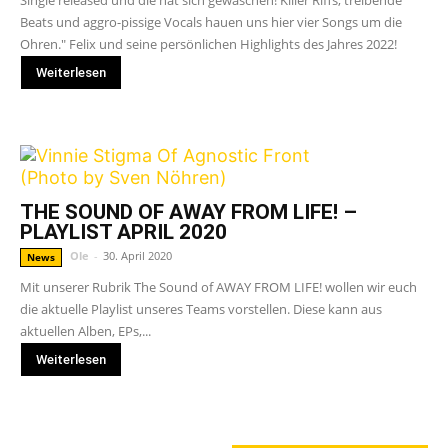
Single released und die hat sich gewaschen! Killer Riffs, treibende
Beats und aggro-pissige Vocals hauen uns hier vier Songs um die
Ohren." Felix und seine persönlichen Highlights des Jahres 2022!
Weiterlesen
THE SOUND OF AWAY FROM LIFE! –
PLAYLIST APRIL 2020
Ole
-
30. April 2020
News
Mit unserer Rubrik The Sound of AWAY FROM LIFE! wollen wir euch
die aktuelle Playlist unseres Teams vorstellen. Diese kann aus
aktuellen Alben, EPs,...
Weiterlesen
GERADE ANGESAGT