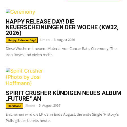
HAPPY RELEASE DAY! DIE
NEUERSCHEINUNGEN DER WOCHE (KW32,
2026)
Simon
-
7. August 2026
Happy Release Day!
Diese Woche mit neuem Material von Cancer Bats, Ceremony, The
Iron Roses und vielen mehr.
SPIRIT CRUSHER KÜNDIGEN NEUES ALBUM
„FUTURE“ AN
Simon
-
5. August 2026
Hardcore
Erscheinen wird die LP dann Ende August, die erste Single 'History's
Pulls' gibt es bereits heute.