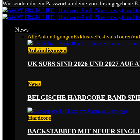
Wir senden dir ein Passwort an deine von dir angegebene E
News
Alle
Ankündigungen
Exklusive
Festivals
Touren
Vid
Ankündigungen
UK SUBS SIND 2026 UND 2027 AUF
News
BELGISCHE HARDCORE-BAND SPI
Hardcore
BACKSTABBED MIT NEUER SINGLE