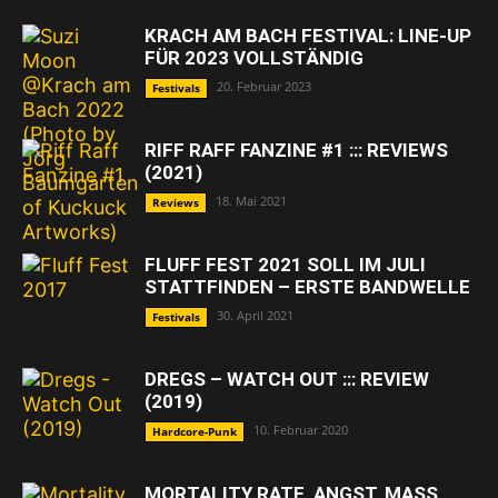
KRACH AM BACH FESTIVAL: LINE-UP
FÜR 2023 VOLLSTÄNDIG
20. Februar 2023
Festivals
RIFF RAFF FANZINE #1 ::: REVIEWS
(2021)
18. Mai 2021
Reviews
FLUFF FEST 2021 SOLL IM JULI
STATTFINDEN – ERSTE BANDWELLE
30. April 2021
Festivals
DREGS – WATCH OUT ::: REVIEW
(2019)
10. Februar 2020
Hardcore-Punk
MORTALITY RATE, ANGST, MASS