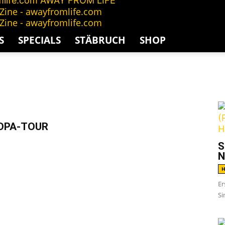
AWAY FROM LIFE
S
SPECIALS
STÄBRUCH
SHOP
G
ROPA-TOUR
S
N
H
Er
Si