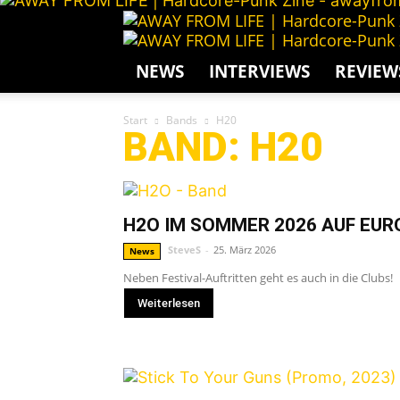
NEWS
INTERVIEWS
REVIEW
Start
Bands
H20
BAND: H20
H2O IM SOMMER 2026 AUF EU
SteveS
-
25. März 2026
News
Neben Festival-Auftritten geht es auch in die Clubs!
Weiterlesen