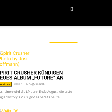
ERADE ANGESAGT
PIRIT CRUSHER KÜNDIGEN
EUES ALBUM „FUTURE“ AN
Simon
-
5. August 2026
ardcore
scheinen wird die LP dann Ende August, die erste
ngle 'History's Pulls' gibt es bereits heute.