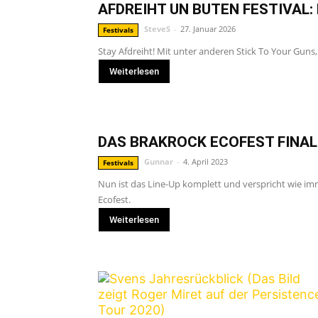
AFDREIHT UN BUTEN FESTIVAL: 
SteveS
-
27. Januar 2026
Festivals
Stay Afdreiht! Mit unter anderen Stick To Your Guns
Weiterlesen
DAS BRAKROCK ECOFEST FINALI
Gunnar
-
4. April 2023
Festivals
Nun ist das Line-Up komplett und verspricht wie i
Ecofest.
Weiterlesen