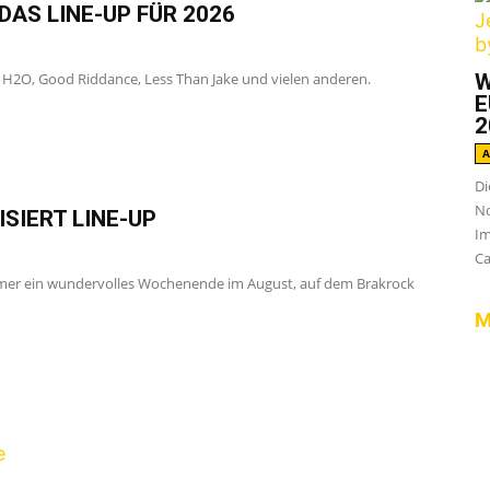
DAS LINE-UP FÜR 2026
, H2O, Good Riddance, Less Than Jake und vielen anderen.
W
E
2
A
Di
No
SIERT LINE-UP
Im
Ca
mmer ein wundervolles Wochenende im August, auf dem Brakrock
M