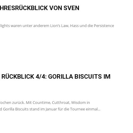
JAHRESRÜCKBLICK VON SVEN
hlights waren unter anderem Lion’s Law, Hass und die Persistence
RÜCKBLICK 4/4: GORILLA BISCUITS IM
 Wochen zurück. Mit Countime, Cutthroat, Wisdom in
 Gorilla Biscuits stand im Januar für die Tournee einmal...