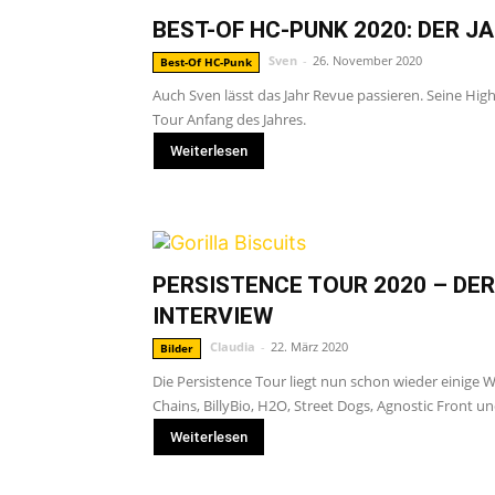
BEST-OF HC-PUNK 2020: DER 
Sven
-
26. November 2020
Best-Of HC-Punk
Auch Sven lässt das Jahr Revue passieren. Seine Hig
Tour Anfang des Jahres.
Weiterlesen
PERSISTENCE TOUR 2020 – DER 
INTERVIEW
Claudia
-
22. März 2020
Bilder
Die Persistence Tour liegt nun schon wieder einige
Chains, BillyBio, H2O, Street Dogs, Agnostic Front und
Weiterlesen