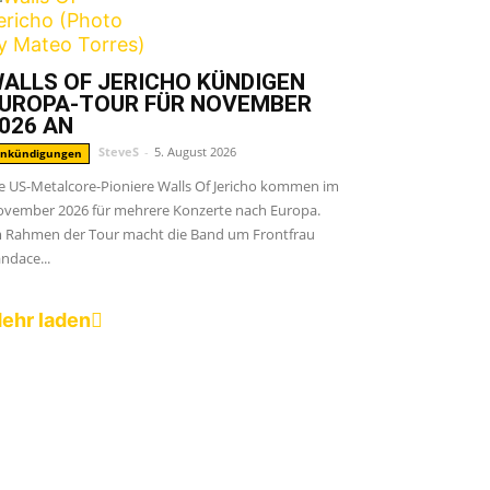
ALLS OF JERICHO KÜNDIGEN
UROPA-TOUR FÜR NOVEMBER
026 AN
SteveS
-
5. August 2026
nkündigungen
e US-Metalcore-Pioniere Walls Of Jericho kommen im
vember 2026 für mehrere Konzerte nach Europa.
 Rahmen der Tour macht die Band um Frontfrau
ndace...
ehr laden