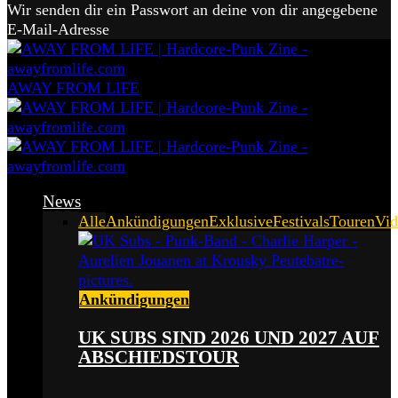
Wir senden dir ein Passwort an deine von dir angegebene
E-Mail-Adresse
AWAY FROM LIFE
News
Alle
Ankündigungen
Exklusive
Festivals
Touren
Vid
Ankündigungen
UK SUBS SIND 2026 UND 2027 AUF
ABSCHIEDSTOUR