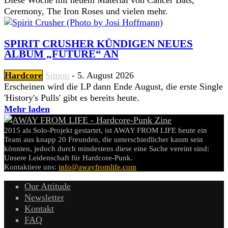
Diese Woche mit neuem Material von Cancer Bats,
Ceremony, The Iron Roses und vielen mehr.
SPIRIT CRUSHER KÜNDIGEN NEUES
ALBUM „FUTURE“ AN
Hardcore
Simon
-
5. August 2026
Erscheinen wird die LP dann Ende August, die erste Single
'History's Pulls' gibt es bereits heute.
Mehr laden
2015 als Solo-Projekt gestartet, ist AWAY FROM LIFE heute ein
Team aus knapp 20 Freunden, die unterschiedlicher kaum sein
könnten, jedoch durch mindestens diese eine Sache vereint sind:
Unsere Leidenschaft für Hardcore-Punk.
Kontaktiere uns:
info@awayfromlife.com
Our Attitude
Newsletter
Kontakt
FAQ