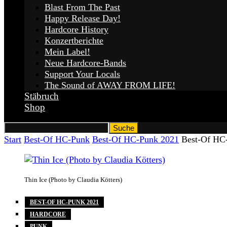
Blast From The Past
Happy Release Day!
Hardcore History
Konzertberichte
Mein Label!
Neue Hardcore-Bands
Support Your Locals
The Sound of AWAY FROM LIFE!
Stäbruch
Shop
Start
Best-Of HC-Punk
Best-Of HC-Punk 2021
Best-Of HC-
Thin Ice (Photo by Claudia Kötters)
BEST-OF HC-PUNK 2021
HARDCORE
PUNK