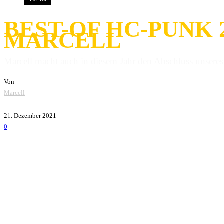
BEST-OF HC-PUNK 
MARCELL
Marcell macht auch in diesem Jahr den Abschluss unseres
Von
Marcell
-
21. Dezember 2021
0
2021 – was sind wir froh, dass auch du nun an uns vorüberzi
Daher dürfen wir Euch in Zusammenarbeit mit CoreTex auch 