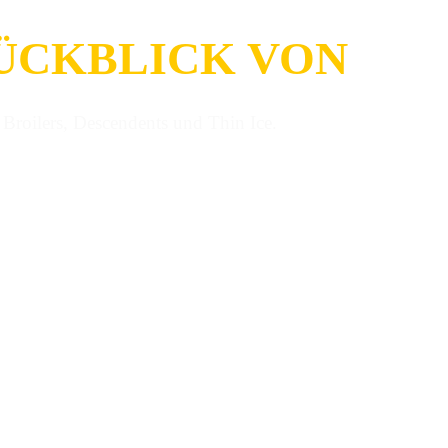
RÜCKBLICK VON
Broilers, Descendents und Thin Ice.
ite gezeigt hat, gab es doch das ein oder andere Highlight.
-HC-Punk 2021
präsentieren!