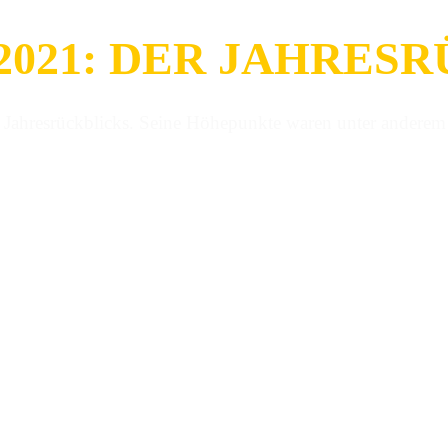
2021: DER JAHRES
 Jahresrückblicks. Seine Höhepunkte waren unter anderem 
ehst! Obwohl sich auch dieses Jahr nicht von seiner besten Se
dieses Jahr wieder täglich unser ganz persönliches
Best-Of