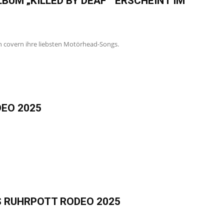
UM „KILLED BY DEAF “ ERSCHEINT IM
en covern ihre liebsten Motörhead-Songs.
DEO 2025
S RUHRPOTT RODEO 2025