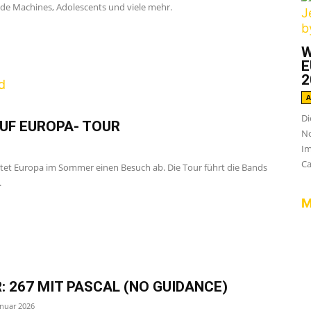
ide Machines, Adolescents und viele mehr.
W
E
2
A
Di
UF EUROPA- TOUR
No
Im
Ca
tet Europa im Sommer einen Besuch ab. Die Tour führt die Bands
.
M
: 267 MIT PASCAL (NO GUIDANCE)
anuar 2026