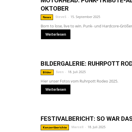
MOTÖRHEAD: PUNK-TRIBUTE-ALB
OKTOBER
SteveS
-
15. September 2025
News
Born to lose, live to win. Punk- und Hardcore-Größ
Weiterlesen
BILDERGALERIE: RUHRPOTT RO
Sven
-
18. Juli 2025
Bilder
Hier unser Fotos vom Ruhrpott Rodeo 2025.
Weiterlesen
FESTIVALBERICHT: SO WAR DA
Marcell
-
18. Juli 2025
Konzertberichte