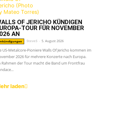
ALLS OF JERICHO KÜNDIGEN
UROPA-TOUR FÜR NOVEMBER
026 AN
SteveS
-
5. August 2026
nkündigungen
e US-Metalcore-Pioniere Walls Of Jericho kommen im
vember 2026 für mehrere Konzerte nach Europa.
 Rahmen der Tour macht die Band um Frontfrau
ndace...
ehr laden