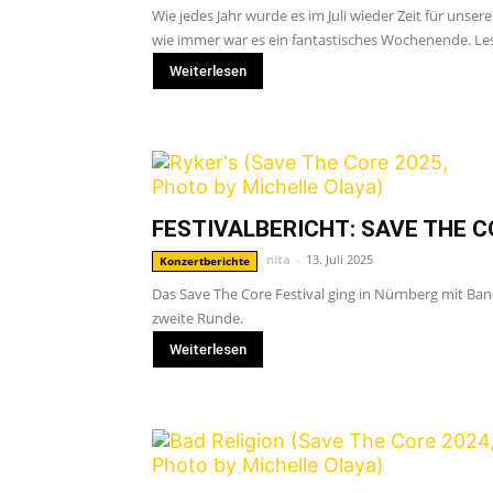
Wie jedes Jahr wurde es im Juli wieder Zeit für uns
wie immer war es ein fantastisches Wochenende. Les
Weiterlesen
FESTIVALBERICHT: SAVE THE C
nita
-
13. Juli 2025
Konzertberichte
Das Save The Core Festival ging in Nürnberg mit Ban
zweite Runde.
Weiterlesen