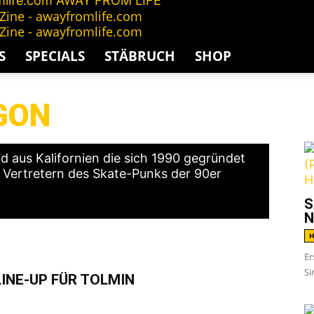
AWAY FROM LIFE
S
SPECIALS
STÄBRUCH
SHOP
GON
G
 aus Kalifornien die sich 1990 gegründet
n Vertretern des Skate-Punks der 90er
S
N
H
Er
Si
LINE-UP FÜR TOLMIN