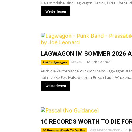
Neu mit dabei sind Lagwagon, Terror, H2O, The Suic
Weiterlesen
LAGWAGON IM SOMMER 2026 A
SteveS
-
12. Februar 2026
Ankündigungen
Auch die kalifornische Punkrockband Lagwagon stat
auf diverse Festivals, wie zum Beispiel aufs Wacken,..
Weiterlesen
10 RECORDS WORTH TO DIE FOR
Max Motherfucker
-
18. J
10 Records Worth To Die For