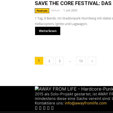
SAVE THE CORE FESTIVAL: DAS
Simon
-
1. Juli 2025
Festivals
1 Tag, 8 Bands. Im Stadionpark Nürnberg mit dabei
Hellacopters, Ignite und Lagwagon.
Weiterlesen
1
...
2
3
12
2015 als Solo-Projekt gestartet, ist AWAY 
mindestens diese eine Sache vereint sind:
Kontaktiere uns:
info@awayfromlife.com