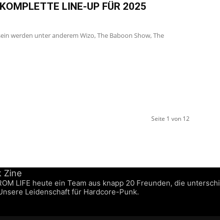
 KOMPLETTE LINE-UP FÜR 2025
 sein werden unter anderem Wizo, The Baboon Show, The
Seite 1 von 12
FROM LIFE heute ein Team aus knapp 20 Freunden, die untersch
 Unsere Leidenschaft für Hardcore-Punk.