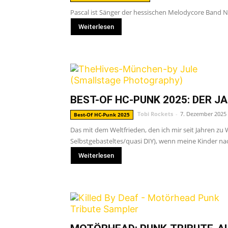
Pascal ist Sänger der hessischen Melodycore Band No
Weiterlesen
BEST-OF HC-PUNK 2025: DER 
Tobi Rockets
-
7. Dezember 2025
Best-Of HC-Punk 2025
Das mit dem Weltfrieden, den ich mir seit Jahren 
Selbstgebasteltes/quasi DIY), wenn meine Kinder na
Weiterlesen