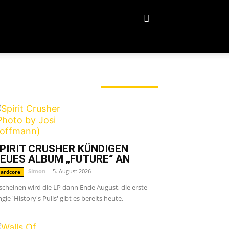
ERADE ANGESAGT
PIRIT CRUSHER KÜNDIGEN
EUES ALBUM „FUTURE“ AN
Simon
-
5. August 2026
ardcore
scheinen wird die LP dann Ende August, die erste
ngle 'History's Pulls' gibt es bereits heute.